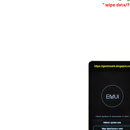
"
wipe data/f