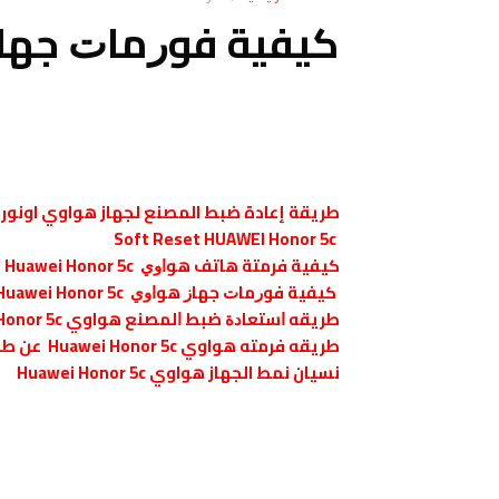
ﻛﻴﻔﻴﺔ ﻓﻮﺭﻣﺎﺕ ﺟﻬﺎﺯ ﻫﻮﺍﻭﻱ  5c
طريقة إعادة ضبط المصنع لجهاز
هواوي اونور
Soft Reset HUAWEI Honor 5c
كيفية فرمتة هاتف ﻫﻮﺍﻭﻱ Huawei Honor 5c
ﻛﻴﻔﻴﺔ ﻓﻮﺭﻣﺎﺕ ﺟﻬﺎﺯ ﻫﻮﺍﻭﻱ Huawei Honor 5c
طريقه ﺍﺳﺘﻌﺎﺩﺓ ﺿﺒﻂ ﺍﻟﻤﺼﻨﻊ هواوي Huawei Honor 5c ,
طريقه فرمته هواوي Huawei Honor 5c عن طريق الريكفري ,
نسيان نمط الجهاز هواوي Huawei Honor 5c