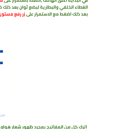
في البداية اغلق الهاتف ,اضغط باستمرار على
مف
الغطاء الخلفي والبطارية لبضع ثوان بعد ذلك ض
بعد ذلك اضغط مع الاستمرار على
زر رفع مستوى
ﻓﻮﺭﻣﺎﺕ 
اترك كل من المفاتيح بمجرد ظهور شعار هواو