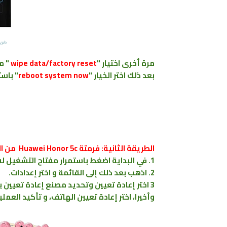
طريق
مرة أخرى اختيار "
wipe data/factory reset
" م
بعد ذلك اختر الخيار "
reboot system now
" باست
الطريقة الثانية: فرمتة Huawei Honor 5c من الإعدادات
1. في البداية اضغط باستمرار مفتاح التشغيل لفترة قصيرة لتشغيل الهاتف.
2. اذهب بعد ذلك إلى القائمة و اختر إعدادات.
3 اختر إعادة تعيين وتحديد مصنع إعادة تعيين بيانات.
وأخيرا، اختر إعادة تعيين الهاتف، و تأكيد العملي