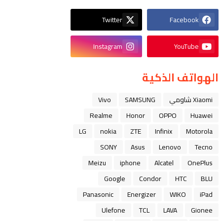
Twitter
Facebook
Instagram
YouTube
الهواتف الذكية
Xiaomi شاومي
SAMSUNG
Vivo
Realme
Honor
OPPO
Huawei
LG
nokia
ZTE
Infinix
Motorola
SONY
Asus
Lenovo
Tecno
Meizu
iphone
Alcatel
OnePlus
Google
Condor
HTC
BLU
Panasonic
Energizer
WIKO
iPad
Ulefone
TCL
LAVA
Gionee