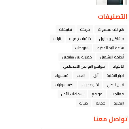
التصنيفات
هواتف محمولة
فرمتة
تطبيقات
مشاكل و حلول
خلفيات جميله
تابلت
ﺳﺎﻋﺔ ﺍﻟﻴﺪ ﺍﻟﺬﻛﻴﺔ،
شروحات
أنظمة التشغيل
مقارنة بين هاتفين
الاكواد
مواقع التواصل الاجتماعي
اخبار التقنية
ﺁﺑﻞ
العاب
فيسبوك
قابل للطي
آخر إصدارات
اكسسوارات
معالجات
مواقع
سماعات الأذن
التعليم
حماية
صيانة
تواصل معنا