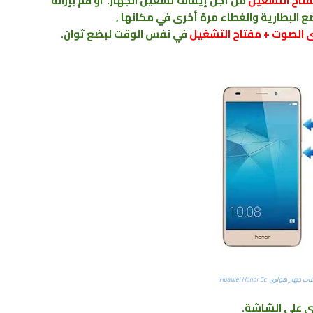
تاح التشغيل
من أجل إيقاف تشغيل الجهاز. او قم بإزالة
ع البطارية والغطاء مرة أخرى في مكانها ,
 الصوت + مفتاح التشغيل
في نفس الوقت لبضع ثوان.
ﺟﻬﺎﺯ ﻫﻮﺍﻭﻱ Huawei Honor 5c
ي على الشاشة.