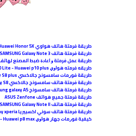
طريقة فرمتة هاتف هواوي Huawei Honor 5X
طريقة فرمتة هاتف SAMSUNG Galaxy Note 3
طريقة ﻋﻤﻞ فرمتة ﻭ ﺍﻋﺎﺩﺓ ﺿﺒﻂ ﺍﻟﻤﺼﻨﻊ ﻟﻬﺎﺗﻒ G G6 ,LG G3,LG G2.LG G1, LG G5
طريقه فرمته ﻫﻮﺍﻭﻱ HUAWEI P10 - Huawei P10 Lite - Huawei p10 plus
ﻃﺮﻳﻘﺔ ﻓﻮﺭﻣﺎﺕ ﺳﺎﻣﺴﻮﻧﺞ جالاكسي SAMSUNG Galaxy S8 plus
طريقة فرمتة هاتف سامسونج جالاكسي SAMSUNG Galaxy S8
طريقة فرمتة هاتف سامسونج Samsung galaxy A5
طريقة فرمتة جميع هواتف ASUS Zenfone
طريقة فرمتة هاتف SAMSUNG Galaxy Note II
طريقة فرمتة هاتف سوني اكسبيريا Sony xperia
ﻛﻴﻔﻴﺔ ﻓﻮﺭﻣﺎﺕ ﺟﻬﺎﺯ ﻫﻮﺍﻭﻱ HUAWEI P8 - Huawei P8 Lite - Huawei p8 max