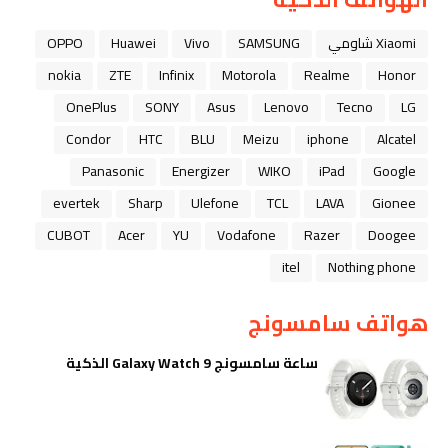
Xiaomi شاومي
SAMSUNG
Vivo
Huawei
OPPO
nokia
ZTE
Infinix
Motorola
Realme
Honor
OnePlus
SONY
Asus
Lenovo
Tecno
LG
Condor
HTC
BLU
Meizu
iphone
Alcatel
Panasonic
Energizer
WIKO
iPad
Google
evertek
Sharp
Ulefone
TCL
LAVA
Gionee
CUBOT
Acer
YU
Vodafone
Razer
Doogee
itel
Nothing phone
هواتف سامسونج
ساعة سامسونج Galaxy Watch 9 الذكية