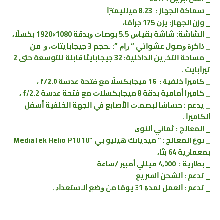
_ سماكة الجهاز : 8.23 ﻣﻴﻠﻠﻴﻤﺘﺮًﺍ
_ وزن الجهاز: ﻳﺰﻥ 175 ﺟﺮﺍﻣًﺎ،
_ الشاشة: ﺷﺎﺷﺔ ﺑﻘﻴﺎﺱ 5.5 ﺑﻮﺻﺎﺕ ﻭﺑﺪﻗﺔ 1080×1920 ﺑﻜﺴﻠًﺎ،
_ ﺫﺍﻛﺮﺓ ﻭﺻﻮﻝ ﻋﺸﻮﺍﺋﻲ “ ﺭﺍﻡ ”: ﺑﺤﺠﻢ 3 ﺟﻴﺠﺎﺑﺎﻳﺘﺎﺕ، ﻭ ﻣﻦ
_ ﻣﺴﺎﺣﺔ ﺍﻟﺘﺨﺰﻳﻦ ﺍﻟﺪﺍﺧﻠﻴﺔ: 32 ﺟﻴﺠﺎﺑﺎﻳﺘًﺎ قابلة ﻟﻠﺘﻮﺳﻌﺔ ﺣﺘﻰ 2
ﺗﻴﺮﺍﺑﺎﻳﺖ .
_ ﻛﺎﻣﻴﺮﺍ ﺧﻠﻔﻴﺔ : 16 ﻣﻴﺠﺎﺑﻜﺴﻠًﺎ ﻣﻊ ﻓﺘﺤﺔ ﻋﺪﺳﺔ f/2.0 ،
_ كاميرا ﺃﻣﺎﻣﻴﺔ ﺑﺪﻗﺔ 8 ﻣﻴﺠﺎﺑﻜﺴﻼﺕ ﻣﻊ ﻓﺘﺤﺔ ﻋﺪﺳﺔ f/2.2 ،
_ يدعم : ﺣﺴﺎﺳًﺎ ﻟﺒﺼﻤﺎﺕ ﺍﻷﺻﺎﺑﻊ ﻓﻲ ﺍﻟﺠﻬﺔ ﺍﻟﺨﻠﻔﻴﺔ ﺃﺳﻔﻞ
ﺍﻟﻜﺎﻣﻴﺮﺍ .
_ المعالج : ﺛﻤﺎﻧﻲ ﺍﻟﻨﻮﻯ
_ ﻧﻮﻉ المعالج : “ ﻣﻴﺪﻳﺎﺗﻚ ﻫﻴﻠﻴﻮ ﺑﻲ ”10 MediaTek Helio P10
ﺑﻤﻌﻤﺎﺭﻳﺔ 64 ﺑﺘًﺎ،
_ بطارية : 4,000 ﻣﻴﻠﻠﻲ ﺃﻣﺒﻴﺮ /ﺳﺎﻋﺔ
_ ﺗﺪﻋﻢ : ﺍﻟﺸﺤﻦ ﺍﻟﺴﺮﻳﻊ
_ ﺗﺪﻋﻢ : ﺍﻟﻌﻤﻞ ﻟﻤﺪﺓ 31 ﻳﻮﻣًﺎ ﻣﻦ ﻭﺿﻊ ﺍﻻﺳﺘﻌﺪﺍﺩ .