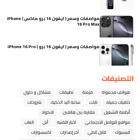
مواصفات وسعر ( ايفون 16 برو ماكس ) iPhone
16 Pro Max
مواصفات وسعر ( ايفون 16 برو ) iPhone 16 Pro
التصنيفات
هواتف محمولة
فرمتة
تطبيقات
مشاكل و حلول
خلفيات جميله
تابلت
ﺳﺎﻋﺔ ﺍﻟﻴﺪ ﺍﻟﺬﻛﻴﺔ،
شروحات
أنظمة التشغيل
مقارنة بين هاتفين
الاكواد
مواقع التواصل الاجتماعي
اخبار التقنية
ﺁﺑﻞ
العاب
فيسبوك
قابل للطي
آخر إصدارات
اكسسوارات