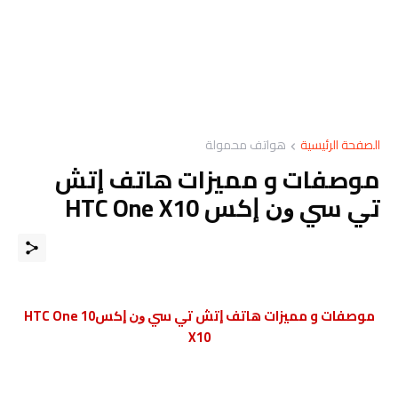
الصفحة الرئيسية
هواتف محمولة
موصفات و مميزات هاتف ﺇﺗﺶ
ﺗﻲ ﺳﻲ ﻭﻥ ﺇﻛﺲ HTC One X10
موصفات و مميزات هاتف ﺇﺗﺶ ﺗﻲ ﺳﻲ ﻭﻥ ﺇﻛﺲ10 HTC One
X10