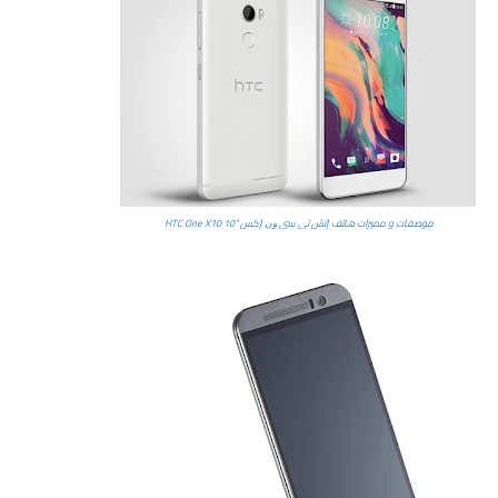
موصفات و مميزات هاتف ﺇﺗﺶ ﺗﻲ ﺳﻲ ﻭﻥ ﺇﻛﺲ ”10 HTC One X10