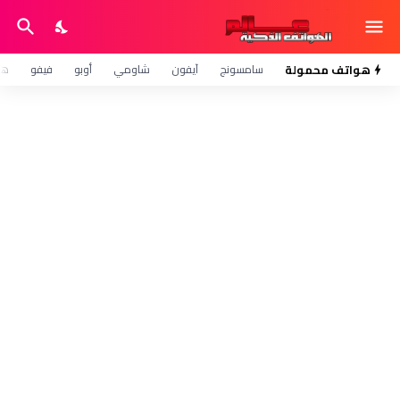
هواتف محمولة
سامسونج
آيفون
شاومي
أوبو
فيفو
هو