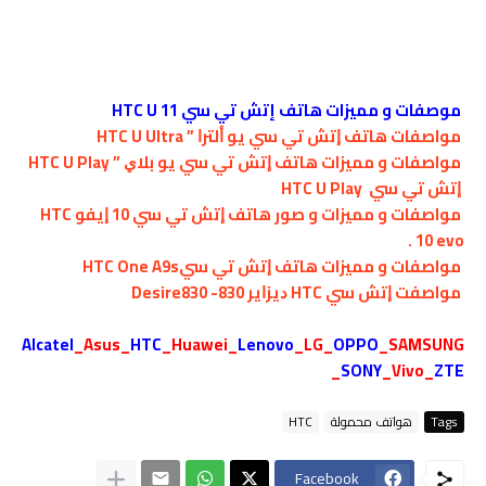
موصفات و مميزات هاتف إتش تي سي HTC U 11
مواصفات هاتف ﺇﺗﺶ ﺗﻲ ﺳﻲ ﻳﻮ ﺃﻟﺘﺮﺍ ” HTC U Ultra
مواصفات و مميزات هاتف ﺇﺗﺶ ﺗﻲ ﺳﻲ ﻳﻮ ﺑﻼﻱ ” HTC U Play
ﺇﺗﺶ ﺗﻲ ﺳﻲ HTC U Play
مواصفات و مميزات و صور هاتف ﺇﺗﺶ ﺗﻲ ﺳﻲ 10 ﺇﻳﻔﻮ HTC
10 evo .
مواصفات و مميزات هاتف ﺇﺗﺶ ﺗﻲ ﺳﻲHTC One A9s
مواصفت ﺇﺗﺶ ﺳﻲ HTC ﺩﻳﺰﺍﻳﺮ 830- Desire830
Alcatel
_
Asus
_
HTC
_
Huawei
_
Lenovo
_
LG
_
OPPO
_
SAMSUNG
_
SONY
_
Vivo
_
ZTE
Tags
هواتف محمولة
HTC
Facebook