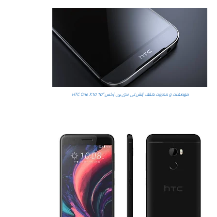
موصفات و مميزات هاتف ﺇﺗﺶ ﺗﻲ ﺳﻲ ﻭﻥ ﺇﻛﺲ ”10 HTC One X10