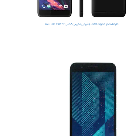
موصفات و مميزات هاتف ﺇﺗﺶ ﺗﻲ ﺳﻲ ﻭﻥ ﺇﻛﺲ ”10 HTC One X10