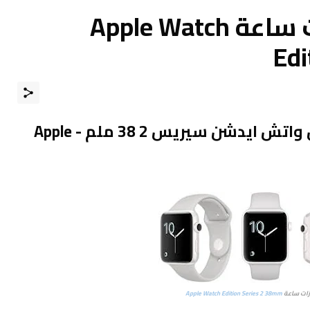
ﻣﻮﺍﺻﻔﺎﺕ و مميزات ساعة Apple Watch
Edi
ﻣﻮﺍﺻﻔﺎﺕ و مميزات ساعة آبل واتش ايدشن سيريس 2 38 ملم - Apple
زات ساعة
Apple Watch Edition Series 2 38mm