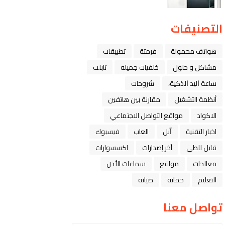
التصنيفات
هواتف محمولة
فرمتة
تطبيقات
مشاكل و حلول
خلفيات جميله
تابلت
ﺳﺎﻋﺔ ﺍﻟﻴﺪ ﺍﻟﺬﻛﻴﺔ،
شروحات
أنظمة التشغيل
مقارنة بين هاتفين
الاكواد
مواقع التواصل الاجتماعي
اخبار التقنية
ﺁﺑﻞ
العاب
فيسبوك
قابل للطي
آخر إصدارات
اكسسوارات
معالجات
مواقع
سماعات الأذن
التعليم
حماية
صيانة
تواصل معنا