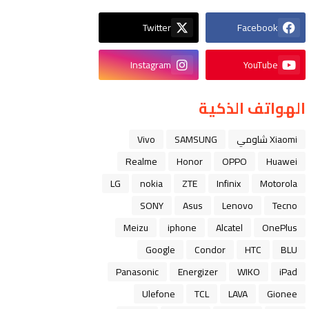
Twitter
Facebook
Instagram
YouTube
الهواتف الذكية
Xiaomi شاومي
SAMSUNG
Vivo
Realme
Honor
OPPO
Huawei
LG
nokia
ZTE
Infinix
Motorola
SONY
Asus
Lenovo
Tecno
Meizu
iphone
Alcatel
OnePlus
Google
Condor
HTC
BLU
Panasonic
Energizer
WIKO
iPad
Ulefone
TCL
LAVA
Gionee