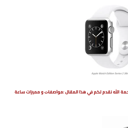
Apple Watch Edition Series 2 3
مة الله نقدم لكم في هذا المقال :ﻣﻮﺍﺻﻔﺎﺕ و مميزات ساعة