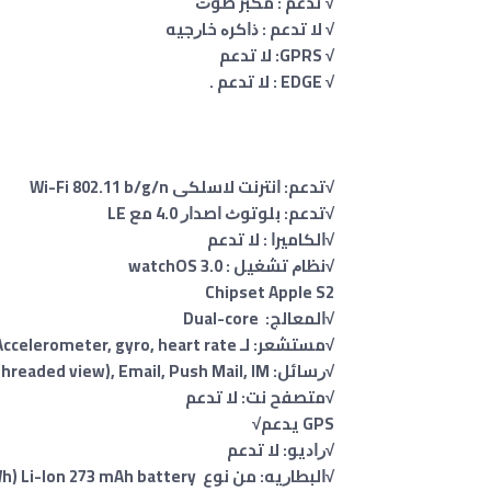
√ تدعم : ﻣﻜﺒﺮ ﺻﻮﺕ
√ لا تدعم : ﺫﺍﻛﺮﻩ ﺧﺎﺭﺟﻴﻪ
√ GPRS: ﻻ تدعم
√ EDGE : ﻻ تدعم .
√تدعم: ﺍﻧﺘﺮﻧﺖ ﻻﺳﻠﻜﻰ Wi-Fi 802.11 b/g/n
√تدعم: ﺑﻠﻮﺗﻮﺙ ﺍﺻﺪﺍﺭ 4.0 ﻣﻊ LE
√ﺍﻟﻜﺎﻣﻴﺮﺍ : ﻻ تدعم
√ﻧﻈﺎﻡ ﺗﺸﻐﻴﻞ : watchOS 3.0
Chipset Apple S2
√ﺍﻟﻤﻌﺎﻟﺞ: Dual-core
√ﻣﺴﺘﺸﻌﺮ: ﻟـ Accelerometer, gyro, heart rate
√ﺭﺳﺎﺋﻞ: SMS(threaded view), Email, Push Mail, IM
√ﻣﺘﺼﻔﺢ ﻧﺖ: ﻻ تدعم
GPS يدعم√
√ﺭﺍﺩﻳﻮ: ﻻ تدعم
√ﺍﻟﺒﻄﺎﺭﻳﻪ: من نوع Li-Ion 273 mAh battery (1.03 Wh ‏) ، غير قابلة للازالة.