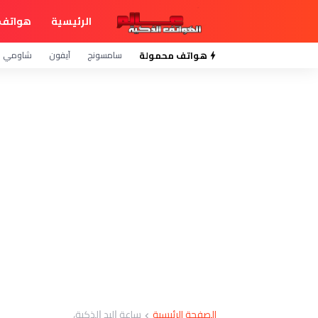
الرئيسية
هواتف 
هواتف محمولة
سامسونج
آيفون
شاومي
الصفحة الرئيسية
ﺳﺎﻋﺔ ﺍﻟﻴﺪ ﺍﻟﺬﻛﻴﺔ،