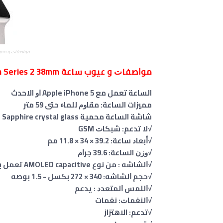
ﻣﻮﺍﺻﻔﺎﺕ و ممي
ﻣﻮﺍﺻﻔﺎﺕ
و عيوب ساعة Apple Watch Edition Series 2 38mm
الساعة تعمل ﻣﻊ Apple iPhone 5 ﺍﻭ الاحدث
مميزات الساعة: ﻣﻘﺎﻭﻡ ﻟﻠﻤﺎﺀ حتى 59 متر
شاشة الساعة محمية Sapphire crystal glass
√لا تدعم: ﺷﺒﻜﺎﺕ GSM
√ﺃﺑﻌﺎﺩ ساعة: 39.2 × 34 × 11.8 ﻣﻢ
√ﻭﺯﻥ الساعة: 39.6 ﺟﺮﺍﻡ
√ﺍﻟﺸﺎﺷﻪ : من نوع AMOLED capacitive ﺗﻌﻤﻞ ﺑﺎﻟﻠﻤﺲ ـ 16 ﻣﻠﻴﻮﻥ ﻟﻮﻥ
√ﺣﺠﻢ ﺍﻟﺸﺎﺷﻪ: 340 × 272 ﺑﻜﺴﻞ - 1.5 ﺑﻮﺻﻪ
√ﺍﻟﻠﻤﺲ ﺍﻟﻤﺘﻌﺪﺩ : يدعم
√ﺍﻟﻨﻐﻤﺎﺕ: نغمات
√تدعم: الاهتزاز