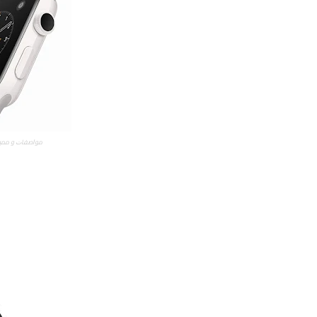
ﻣﻮﺍﺻﻔﺎﺕ و ممي