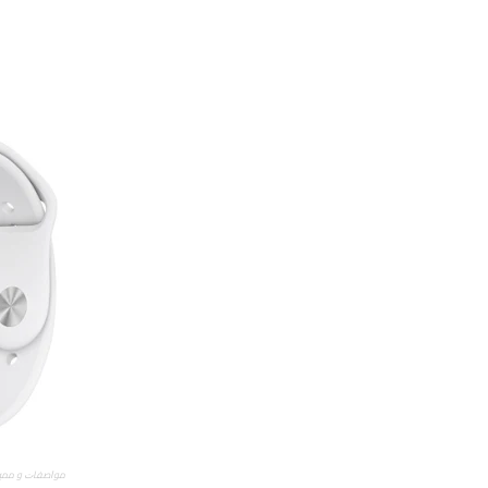
ﻣﻮﺍﺻﻔﺎﺕ و ممي