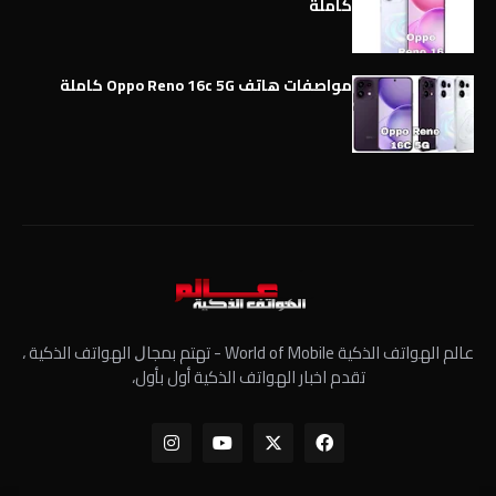
كاملة
مواصفات هاتف Oppo Reno 16c 5G كاملة
عالم الهواتف الذكية World of Mobile - ﺗﻬﺘﻢ ﺑﻤﺠﺎﻝ الهواتف الذكية ،
تقدم اخبار الهواتف الذكية أول بأول،