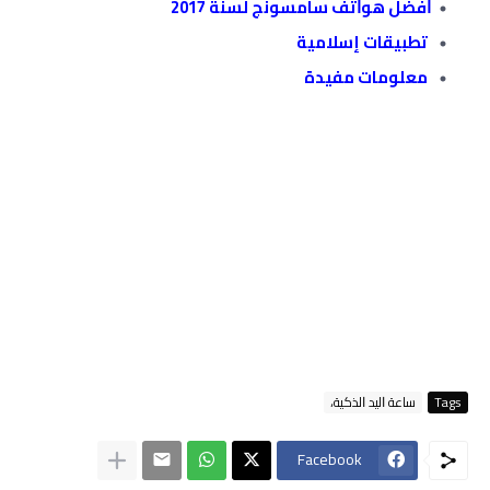
ﺍﻓﻀﻞ ﻫﻮﺍﺗﻒ ﺳﺎﻣﺴﻮﻧﺞ لسنة 2017
تطبيقات إسلامية
معلومات مفيدة
Tags
ﺳﺎﻋﺔ ﺍﻟﻴﺪ ﺍﻟﺬﻛﻴﺔ،
Facebook