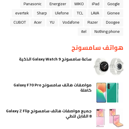
Panasonic
Energizer
WIKO
iPad
Google
evertek
Sharp
Ulefone
TCL
LAVA
Gionee
CUBOT
Acer
YU
Vodafone
Razer
Doogee
itel
Nothing phone
هواتف سامسونج
ساعة سامسونج Galaxy Watch 9 الذكية
مواصفات هاتف سامسونج Galaxy F70 Pro
كاملة
جميع مواصفات هاتف سامسونج Galaxy Z Flip
8 القابل للطي