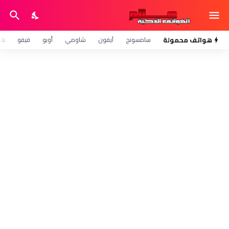
هواتف محمولة
سامسونج
آيفون
شاومي
أوبو
فيفو
هو