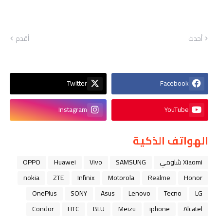
أحدث
أقدم
Twitter
Facebook
Instagram
YouTube
الهواتف الذكية
Xiaomi شاومي
SAMSUNG
Vivo
Huawei
OPPO
nokia
ZTE
Infinix
Motorola
Realme
Honor
OnePlus
SONY
Asus
Lenovo
Tecno
LG
Condor
HTC
BLU
Meizu
iphone
Alcatel