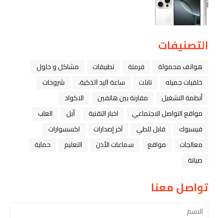
التصنيفات
هواتف محمولة
فرمتة
تطبيقات
مشاكل و حلول
خلفيات جميله
تابلت
ﺳﺎﻋﺔ ﺍﻟﻴﺪ ﺍﻟﺬﻛﻴﺔ،
شروحات
أنظمة التشغيل
مقارنة بين هاتفين
الاكواد
مواقع التواصل الاجتماعي
اخبار التقنية
ﺁﺑﻞ
العاب
فيسبوك
قابل للطي
آخر إصدارات
اكسسوارات
معالجات
مواقع
سماعات الأذن
التعليم
حماية
صيانة
تواصل معنا