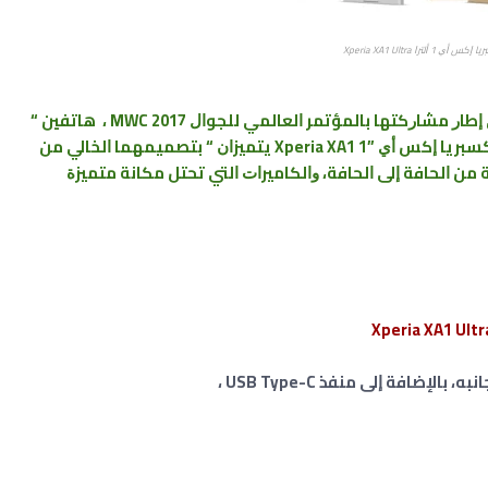
ﺲ ﺃﻱ 1 ﺃﻟﺘﺮﺍ Xperia XA1 Ultra
ﺧﻼﻝ ﺣﺪﺛﻬﺎ ﺍﻟﺬﻱ ﺃﻗﺎﻣﺘﻪ ﻓﻲ ﺇﻃﺎﺭ ﻣﺸﺎﺭﻛﺘﻬﺎ ﺑﺎﻟﻤﺆﺗﻤﺮ ﺍﻟﻌﺎﻟﻤﻲ ﻟﻠﺠﻮﺍﻝ MWC 2017 ، هاﺗﻔﻴﻦ “
ﺒﺮﻳﺎ ﺇﻛﺲ ﺃﻱ ”1 Xperia XA1
ﻳﺘﻤﻴﺰﺍﻥ “ ﺑﺘﺼﻤﻴﻤﻬﻤﺎ ﺍﻟﺨﺎﻟﻲ ﻣﻦ
 ﺍﻟﺤﺎﻓﺔ ﺇﻟﻰ ﺍﻟﺤﺎﻓﺔ، ﻭﺍﻟﻜﺎﻣﻴﺮﺍﺕ ﺍﻟﺘﻲ ﺗﺤﺘﻞ ﻣﻜﺎﻧﺔ ﻣﺘﻤﻴﺰﺓ
ﺎﻓﺔ ﺇﻟﻰ ﻣﻨﻔﺬ USB Type-C ،