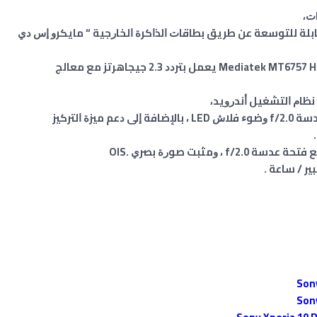
ﺍﻟﺪﺍﺧﻠﻴﺔ: 32 ﺃﻭ 64 ﺟﻴﺠﺎﺑﺎﻳﺘًﺎ قاﺑﻠﺔ ﻟﻠﺘﻮﺳﻌﺔ ﻋﻦ ﻃﺮﻳﻖ ﺑﻄﺎﻗﺎﺕ ﺍﻟﺬﺍﻛﺮﺓ ﺍﻟﺨﺎﺭﺟﻴﺔ “ ﻣﺎﻳﻜﺮﻭ ﺇﺱ ﺩﻱ
√المعالج: ﻣﻌﺎﻟﺠًﺎ ﺛﻤﺎﻧﻲ ﺍﻟﻨﻮﻯ ﻣﻦ ﻧﻮﻉ Mediatek MT6757 Helio P20 ﻳﻌﻤﻞ ﺑﺘﺮﺩﺩ 2.3 ﺟﻴﺠﺎﻫﺮﺗﺰ ﻣﻊ ﻣﻌﺎﻟﺞ
√ﻛﺎﻣﻴﺮﺍ ﺧﻠﻔﻴﺔ: ﺑﺪﻗﺔ 23 ﻣﻴﺠﺎﺑﻜﺴﻠًﺎ ﻣﻊ ﻓﺘﺤﺔ ﻋﺪﺳﺔ f/2.0 ﻭﺿﻮﺀ ﻓﻼﺵ LED ، ﺑﺎﻹﺿﺎﻓﺔ ﺇﻟﻰ ﺩﻋﻢ ﻣﻴﺰﺓ ﺍﻟﺘﺮﻛﻴﺰ