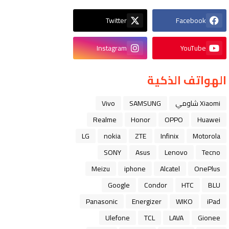
Twitter
Facebook
Instagram
YouTube
الهواتف الذكية
Xiaomi شاومي
SAMSUNG
Vivo
Realme
Honor
OPPO
Huawei
LG
nokia
ZTE
Infinix
Motorola
SONY
Asus
Lenovo
Tecno
Meizu
iphone
Alcatel
OnePlus
Google
Condor
HTC
BLU
Panasonic
Energizer
WIKO
iPad
Ulefone
TCL
LAVA
Gionee