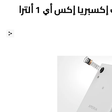
مواصفات و مميزات ﺇﻛﺴﺒﺮﻳﺎ ﺇﻛﺲ ﺃﻱ 1 ﺃﻟﺘﺮﺍ