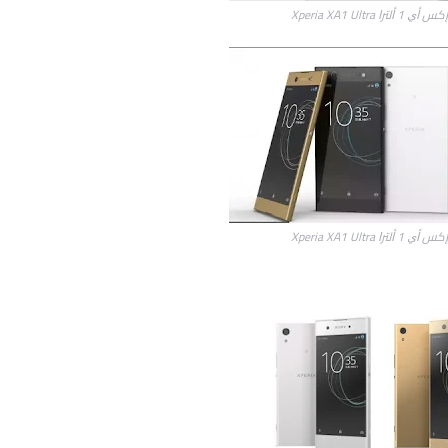
ﺘﺮﺍ Xperia XA1 Ultra
ﺘﺮﺍ Xperia XA1 Ultra