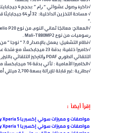
√ﺫﺍﻛﺮﺓ ﻭﺻﻮﻝ ﻋﺸﻮﺍﺋﻲ “ ﺭﺍﻡ ” :ﺑﺤﺠﻢ 4 ﺟﻴﺠﺎﺑﺎﻳﺘﺎﺕ،
√ ﻣﺴﺎﺣﺔ ﺍﻟﺘﺨﺰﻳﻦ 
.”
ﺭﺳﻮﻣﻴﺎﺕ ﻣﻦ ﻧﻮﻉ Mali-T880MP2 .
√نظام التشغيل: ﻳﻌﻤﻞ ﺑﺎﻹﺻﺪﺍﺭ 7.0 “ ﻧﻮﺟﺎ ” ﻣﻦ ﻧﻈﺎﻡ ﺍﻟﺘﺸﻐﻴﻞ ﺃﻧﺪﺭﻭﻳﺪ،
ﺍﻟﺘﻠﻘﺎﺋﻲ ﺍﻟﻄﻮﺭﻱ PDAF ﻭﺍﻟﺘﺮﻛﻴﺰ ﺍﻟﺘﻠﻘﺎﺋﻲ ﺑﺎﻟﻠﻴﺰﺭ .
√الكاميرا ﺍﻷﻣﺎﻣﻴﺔ : ﺗﺄﺗﻲ ﺑﺪﻗﺔ 16 ﻣﻴﺠﺎﺑﻜﺴﻠًﺎ ﻣﻊ ﻓﺘﺤﺔ ﻋﺪﺳﺔ f/2.0 ، ﻭﻣﺜﺒﺖ ﺻﻮﺭﺓ ﺑﺼﺮﻱ .OIS
√ﺑﻄﺎﺭﻳﺔ :ﻏﻴﺮ ﻗﺎﺑﻠﺔ ﻟﻺﺯﺍﻟﺔ ﺑﺴﻌﺔ 2,700 ﻣﻴﻠﻠﻲ ﺃﻣﺒﻴﺮ / ﺳﺎﻋﺔ .
إقرأ أيضاً :
مواصفات و مميزات سوني إكسبريا Sony Xperia 5
مواصفات و مميزات سوني إكسبريا Sony Xperia 1