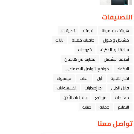
التصنيفات
هواتف محمولة
فرمتة
تطبيقات
مشاكل و حلول
خلفيات جميله
تابلت
ﺳﺎﻋﺔ ﺍﻟﻴﺪ ﺍﻟﺬﻛﻴﺔ،
شروحات
أنظمة التشغيل
مقارنة بين هاتفين
الاكواد
مواقع التواصل الاجتماعي
اخبار التقنية
ﺁﺑﻞ
العاب
فيسبوك
قابل للطي
آخر إصدارات
اكسسوارات
معالجات
مواقع
سماعات الأذن
التعليم
حماية
صيانة
تواصل معنا