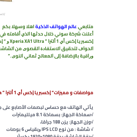
ﺇﻛﺴﺒﺮﻳﺎ ﺇﻛ
متابعي
عالم الهواتف الذكية
اهلا وسهلا بكم
ﺃﻋﻠﻨﺖ ﺷﺮﻛﺔ
ﺳﻮﻧﻲ
ﺇﻛﺴﺒﺮﻳﺎ ﺇﻛﺲ ﺃﻱ 1 ﺃﻟﺘﺮﺍ ” Xperia XA1 Ultra ﻭ “
ﺇﻛﺴ
ﺍﻟﺤﻮﺍﻑ ﻟﺘﺤﻘﻴﻖ ﺍﻻﺳﺘﻔﺎﺩﺓ ﺍﻟﻘﺼﻮﻯ ﻣﻦ ﺍﻟﺸﺎﺷﺔ ﻣﻦ
ﻭﺭﺍﻗﻴﺔ ﺑﺎﻹﺿﺎﻓﺔ ﺇﻟﻰ ﺍﻟﻤﻌﺎﻟﺞ ﺛﻤﺎﻧﻲ ﺍﻟﻨﻮﻯ .”
مواصفات و مميزات“ ﺇﻛﺴﺒﺮﻳﺎ ﺇﻛﺲ ﺃﻱ 1 ﺃﻟﺘﺮﺍ ” Xperia XA1 Ultra
ﻳﺄﺗﻲ ﺍﻟﻬﺎﺗﻒ ﻣﻊ ﺣﺴﺎﺱ ﻟﺒﺼﻤﺎﺕ ﺍﻷﺻﺎﺑﻊ ﻋﻠﻰ ﺟﺎﻧﺒﻪ، ﺑﺎﻹﺿ
√سماكة الجهاز: ﺑﺴﻤﺎﻛﺔ 8.1 ﻣﻴﻠﻠﻴﻤﺘﺮﺍﺕ
√وزن الجهاز: ﻳﺰﻥ 188 ﺟﺮﺍﻣًﺎ،
√ ﺷﺎﺷﺔ : ﻣﻦ ﻧﻮﻉ IPS LCD ﻭﺑﻘﻴﺎﺱ 6 ﺑﻮﺻﺎﺕ
√دقة الشاشة: ﺑﺪﻗﺔ 1080×1920 ﺑﻜﺴﻠًﺎ،