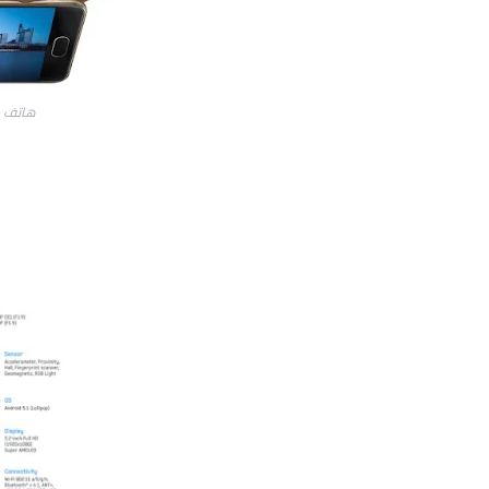
ﻫﺎﺗﻒ ﺳﺎﻣﺴﻮﻧﺞ 