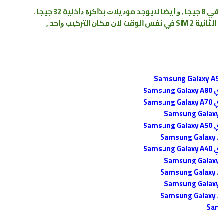
ﺮﻛﻴﺐ ﻭﺍﺣﺪ ‏,
Sa
Sa
Sa
Sa