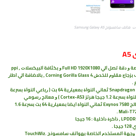
ﺳﺎﻣﺴﻮﻧﺞ ‏Samsung Galaxy A5
A
ﺷﺎﺷﺔ : ﺑﻨﻮﻋﻴﺔ Super AMOLED ﺑﻤﻘﺎﺱ 5.2 ﺑﻮﺻﺔ ﻭ ﺩﻗﺔ ﺗﺼﻞ ﺍﻟﻲ Full HD 1920X1080 ﻭ ﺑﻜﺜﺎﻓﺔ ﺍﻟﺒﻴﻜﺴﻼﺕ , ppi
424 ﻣﻊ ﺣﻤﺎﻳﺔ ﺍﻟﺸﺎﺷﺔ ﻣﻦ ﺍﻻﻣﺎﻡ ﻭ ﺧﻠﻒ ﺍﻟﻬﺎﺗﻒ ﺑﺰﺟﺎﺝ ﻣﻘﺎﻭﻡ ﻟﻠﺨﺪﺵ Corning Gorilla Glass 4 , ﺑﺎﻻﺿﺎﻓﺔ ﺍﻟﻲ ﺍﻃﺎﺭ
: ﻣﻦ ﺍﻧﺘﺎﺝ ﺷﺮﻛﺔ Qualcomm ﺑﺎﺳﻢ Snapdragon 615 ﺛﻤﺎﻧﻲ ﺍﻟﻨﻮﺍﺓ ﺑﻤﻌﻴﺎﺭﻳﺔ 64 ﺑﺖ ‏( ﺭﺑﺎﻋﻲ ﺍﻟﻨﻮﺍﺓ ﺑﺴﺮﻋﺔ
1.5 ﺟﻴﺠﺎ ﻫﺮﺗﺰ Cortex-A53 ﺑﺎﻻﺿﺎﻓﺔ ﺍﻟﻲ ﺭﺑﺎﻋﻲ ﺍﻟﻨﻮﺍﺓ ﺑﺴﺮﻋﺔ 1.2 ﺟﻴﺠﺎ ﻫﺮﺗﺰ Cortex-A53 ‏) ﻭ ﻣﻌﺎﻟﺞ ﺭﺳﻮﻣﻲ
Adreno 405 , ﺍﻣﺎ ﺍﻟﻨﺴﺨﺔ ﺍﻻﺧﺮﻱ ﺗﺸﻤﻞ ﻋﻠﻲ ﻣﻌﺎﻟﺞ Exynos 7580 ﺛﻤﺎﻧﻲ ﺍﻟﻨﻮﺍﺓ ﺍﻳﻀﺎ ﺑﻤﻌﻴﺎﺭﻳﺔ 64 ﺑﺖ ﺑﺴﺮﻋﺔ 1.6
Mali-T7