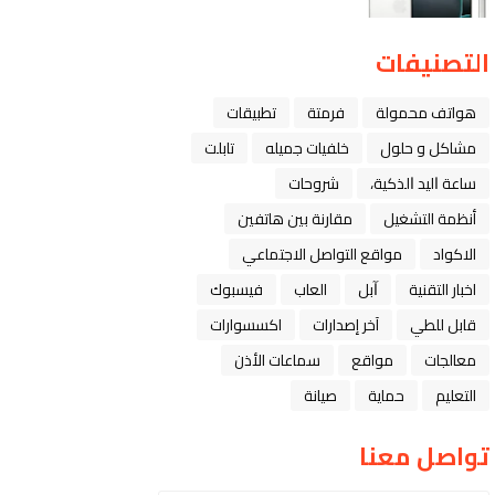
التصنيفات
هواتف محمولة
فرمتة
تطبيقات
مشاكل و حلول
خلفيات جميله
تابلت
ﺳﺎﻋﺔ ﺍﻟﻴﺪ ﺍﻟﺬﻛﻴﺔ،
شروحات
أنظمة التشغيل
مقارنة بين هاتفين
الاكواد
مواقع التواصل الاجتماعي
اخبار التقنية
ﺁﺑﻞ
العاب
فيسبوك
قابل للطي
آخر إصدارات
اكسسوارات
معالجات
مواقع
سماعات الأذن
التعليم
حماية
صيانة
تواصل معنا