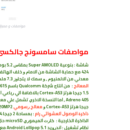
مواصفات و ﻣﻤﻴﺰﺍﺕ ﻫﺎﺗﻒ 
مواصفات ﺳﺎﻣﺴﻮﻧﺞ ﺟﺎﻟﻜﺴﻰ 5
ﻣﻌﺪﻧﻲ ﻣﻦ ﺍﻻﻟﻤﻨﻴﻮﻡ , ﻭ ﺳﻤﻚ ﻻ ﻳﺘﺠﺎﻭﺯ 7.3 ﻣﻠﻢ .
المعالج
ﺟﻴﺠﺎ ﻫﺮﺗﺰ Cortex-A53 ﻭ
ﻣﻌﺎﻟﺞ ﺭﺳﻮﻣﻲ
20MP2 .
ﺫﺍﻛﺮﺓ ﺍﻟﻮﺻﻮﻝ ﺍﻟﻌﺸﻮﺍﺋﻲ رام
: ﺑﻤﺴﺎﺣﺔ 2 ﺟﻴﺠﺎ LPDDR4 , ﺫﺍﻛﺮﺓ ﺩﺍﺧﻠﻴﺔ : 16 ﺟﻴﺠﺎ
الذاكرة الخارجية : ﻛﺎﺭﺕ ﺍﻟﻤﻴﻤﻮﺭﻱ microSD ﺣﺘﻲ 128 ﺟﻴﺠﺎ .
ﻧﻈﺎﻡ ﺗﺸﻐﻴﻞ : ﺍﻧﺪﺭﻭﻳﺪ Android Lollipop 5.1 ﻣﻊ ﻭﺟﻬﺔ ﺍﻟﻤﺴﺘﺨﺪﻡ ﺍﻟﺨﺎﺻﺔ ﺑﻬﻮﺍﺗﻒ ﺳﺎﻣﺴﻮﻧﺞ .TouchWiz