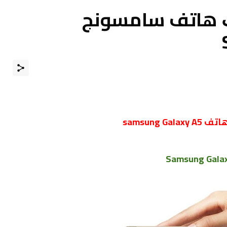
ﺕ ﻫﺎﺗﻒ ﺳﺎﻣﺴﻮﻧﺞ
samsung Ga