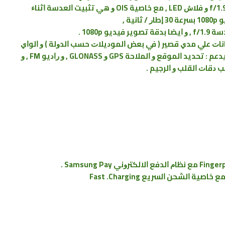
ﺍﻟﻜﺎﻣﻴﺮﺍ ﺍﻟﺨﻠﻔﻴﺔ : ﺑﺪﻗﺔ 13 MP ﻣﻊ ﻓﺘﺤﺔ ﻋﺪﺳﺔ f/1.9 ﻭ ﻓﻼﺵ LED , ﻣﻊ ﺧﺎﺻﻴﺔ OIS ﻭ ﻫﻲ ﺗﺜﺒﻴﺖ ﺍﻟﻌﺪﺳﺔ ﺍﺛﻨﺎﺀ
ﺔ ,
ﺙ Bluetooth 4.1 ﻭ NFC ﻧﻘﻞ ﺍﻟﺒﻴﺎﻧﺎﺕ ﻋﻠﻲ ﻣﺪﻱ ﻗﺼﻴﺮ ‏( ﻓﻲ ﺑﻌﺾ ﺍﻟﻤﻮﺩﻳﻼﺕ ﺣﺴﺐ ﺍﻟﺪﻭﻟﺔ ‏) ﻭ ﺍﻟﻮﺍﻱ
ﻓﺎﻱ WiFi 802.11 a/b/g/n ﻭ ﺧﺎﺻﻴﺔ WiFi Direct يدعم : ﺗﺤﺪﻳﺪ ﺍﻟﻤﻮﻗﻊ ﻭ ﺍﻟﻤﻼﺣﺔ GPS ﻭ GLONASS , ﻭ ﺭﺍﺩﻳﻮ FM , ﻭ