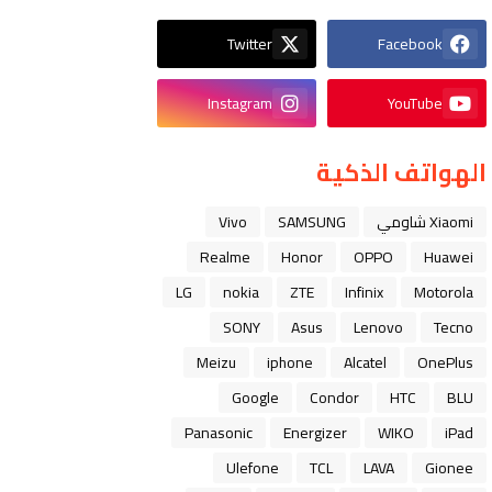
Twitter
Facebook
Instagram
YouTube
الهواتف الذكية
Xiaomi شاومي
SAMSUNG
Vivo
Realme
Honor
OPPO
Huawei
LG
nokia
ZTE
Infinix
Motorola
SONY
Asus
Lenovo
Tecno
Meizu
iphone
Alcatel
OnePlus
Google
Condor
HTC
BLU
Panasonic
Energizer
WIKO
iPad
Ulefone
TCL
LAVA
Gionee