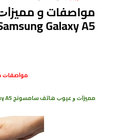
مواصفات و ﻣﻤﻴﺰﺍ
ﻣﻮﺍﺻﻔﺎﺕ هاتف laxy A5
ﻣﻤﻴﺰﺍﺕ ﻭ ﻋﻴﻮﺏ ﻫﺎﺗﻒ ﺳﺎﻣﺴﻮﻧﺞ ‏Samsung Galaxy A5