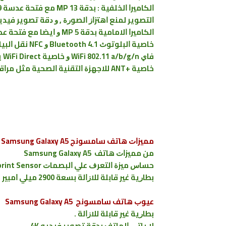
ﺍﻟﺘﺼﻮﻳﺮ ﻟﻤﻨﻊ ﺍﻫﺘﺰﺍﺯ ﺍﻟﺼﻮﺭﺓ , ﻭ ﺩﻗﺔ ﺗﺼﻮﻳﺮ ﻓﻴﺪﻳﻮ 1080p ﺑﺴﺮﻋﺔ 30 ﺇﻃﺎﺭ / ﺛﺎﻧﻴ
ﺍﻟﻜﺎﻣﻴﺮﺍ ﺍﻻﻣﺎﻣﻴﺔ ﺑﺪﻗﺔ MP 5 ﻭ ﺍﻳﻀﺎ ﻣﻊ ﻓﺘﺤﺔ ﻋﺪﺳﺔ f/1.9 , ﻭ ﺍﻳﻀﺎ ﺑﺪﻗﺔ ﺗﺼﻮﻳﺮ ﻓﻴﺪﻳﻮ 1080p .
ﺧﺎﺻﻴﺔ ﺍﻟﺒﻠﻮﺗﻮ
ﺧﺎﺻﻴﺔ +ANT ﻟﻼﺟﻬﺰﺓ ﺍﻟﺘﻘﻨﻴﺔ ﺍﻟﺼﺤﻴﺔ ﻣﺜﻞ ﻣﺮﺍﻗﺐ ﺩﻗﺎﺕ ﺍﻟﻘﻠﺐ ﻭ ﺍﻟﺮﺟﻴﻢ .
ﻣﻤﻴﺰﺍﺕ ﻫﺎﺗﻒ ﺳﺎﻣﺴﻮﻧﺞ ‏Samsung Galaxy A5
ﻣﻦ ﻣﻤﻴﺰﺍﺕ ﻫﺎﺗﻒ Samsung Galaxy A5
ﺣﺴﺎﺱ ﻣﻴﺰﺓ ﺍﻟﺘﻌﺮﻑ ﻋﻠﻲ ﺍﻟﺒﺼﻤﺎﺕ Fingerprint Sensor ﻣﻊ ﻧﻈﺎﻡ ﺍﻟﺪﻓﻊ ﺍﻻﻟﻜﺘﺮﻭﻧﻲ Samsung Pay .
ﺑﻄﺎﺭﻳﺔ ﻏﻴﺮ ﻗﺎﺑﻠﺔ ﻟﻼﺯﺍﻟﺔ ﺑﺴﻌﺔ 2900 ﻣﻴﻠﻲ ﺍﻣﺒﻴﺮ ﻣﻊ ﺧﺎﺻﻴﺔ ﺍﻟﺸﺤﻦ ﺍﻟﺴﺮﻳﻊ Fast .Charging
ﻋﻴﻮﺏ ﻫﺎﺗﻒ ﺳﺎﻣﺴﻮﻧﺞ Samsung Galaxy A5
ﺑﻄﺎﺭﻳﺔ ﻏﻴﺮ ﻗﺎﺑﻠﺔ ﻟﻼﺯﺍﻟﺔ .
ﻻ ﻳﺎﺗﻲ ﺍﻟﻬﺎﺗﻒ ﺑﺪﻗﺔ ﺗﺼﻮﻳﺮ ﻓﻴﺪﻳﻮ 4K .