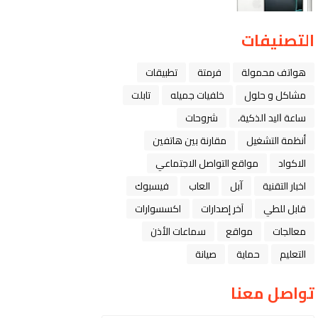
التصنيفات
هواتف محمولة
فرمتة
تطبيقات
مشاكل و حلول
خلفيات جميله
تابلت
ﺳﺎﻋﺔ ﺍﻟﻴﺪ ﺍﻟﺬﻛﻴﺔ،
شروحات
أنظمة التشغيل
مقارنة بين هاتفين
الاكواد
مواقع التواصل الاجتماعي
اخبار التقنية
ﺁﺑﻞ
العاب
فيسبوك
قابل للطي
آخر إصدارات
اكسسوارات
معالجات
مواقع
سماعات الأذن
التعليم
حماية
صيانة
تواصل معنا