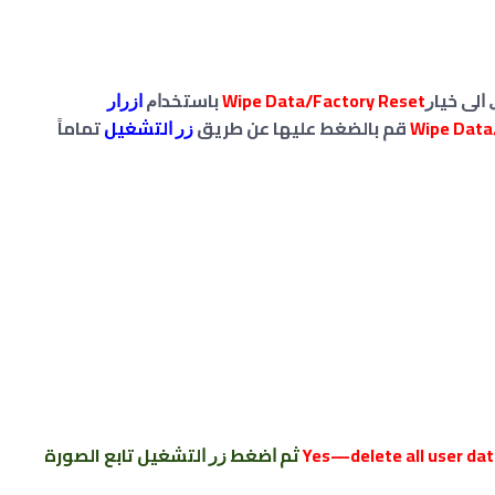
ﺍﻟﻰ ﺧﻴﺎﺭ
Wipe Data/Factory Reset
ﺑﺎﺳﺘﺨﺪﺍﻡ
ﺍﺯﺭﺍﺭ
Wipe Data
ﻗﻢ ﺑﺎﻟﻀﻐﻂ عليها عن طريق
ﺯﺭ ﺍﻟﺘﺸﻐﻴﻞ
تماماً
Yes—delete all user da
ﺛﻢ ﺍﺿﻐﻂ ﺯﺭ ﺍﻟﺘﺸﻐﻴﻞ تابع الصورة