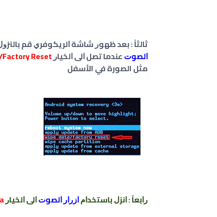
ﺛﺎﻟﺜﺎً : ﺑﻌﺪ ﻇﻬﻮﺭ ﺷﺎﺷﺔ ﺍﻟﺮﻳﻜﻮﻓﺮﻱ ﻗﻢ ﺑﺎﻟﻨﺰﻭﻝ 
ﺍﻟﺼﻮﺕ
ﻋﻨﺪﻣﺎ ﺗﺼﻞ ﺍﻟﻰ ﺍﻟﺨﻴﺎﺭ
/Factory Reset
مثل الصورة في الأسفل
ﺭﺍﺑﻌﺎً : ﺍﻧﺰﻝ ﺑﺎﺳﺘﺨﺪﺍﻡ
ﺍﺯﺭﺍﺭ ﺍﻟﺼﻮﺕ
ﺍﻟﻰ ﺍﻟﺨﻴﺎﺭ
ta