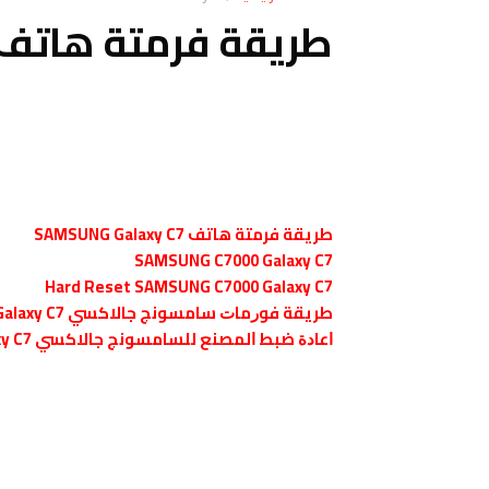
طريقة فرمتة هاتف AMSUNG Galaxy C7
طريقة فرمتة هاتف SAMSUNG Galaxy C7
SAMSUNG C7000 Galaxy C7
Hard Reset SAMSUNG C7000 Galaxy C7
ﻃﺮﻳﻘﺔ ﻓﻮﺭﻣﺎﺕ ﺳﺎﻣﺴﻮﻧﺞ ﺟﺎﻻﻛﺴﻲ Galaxy C7
ﺍﻋﺎﺩﺓ ﺿﺒﻂ ﺍﻟﻤﺼﻨﻊ ﻟﻠﺴﺎﻣﺴﻮﻧﺞ ﺟﺎﻻﻛﺴﻲ SAMSUNG Galaxy C7