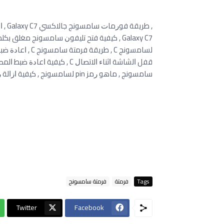
ﺳﺎﻣﺴﻮﻧﺞ , ﻣﺎﻫﻮ ﺭﻣﺰ pin ﻟﺴﺎﻣﺴﻮﻧﺞ , ﻛﻴﻔﻴﺔ ﺍﺯﺍﻟﺔ ﺭﻣﺰ pin جوال سامسونج , ﺍﺳﺮﺍﺭ ﺳﺎﻣﺴﻮﻧﺞ ﺟﺎﻻﻛﺴﻲ Galaxy C7 .
Tags
فرمتة
فرمتة سامسونج
Twitter
Facebook