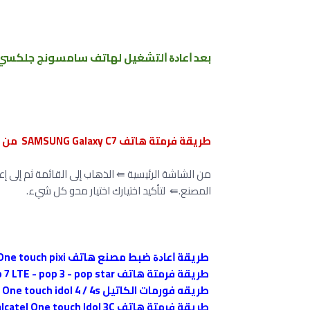
ﺑﻌﺪ ﺍﻋﺎﺩﺓ ﺍﻟﺘﺸﻐﻴﻞ ﻟﻬﺎﺗﻒ ﺳﺎﻣﺴﻮﻧﺞ ﺟﻠﻜﺴﻲ 
طريقة فرمتة هاتف SAMSUNG Galaxy C7 من إعدادات
من الشاشة الرئيسية ⇚ الذهاب إلى القائمة ثم إلى إع
المصنع.⇚ لتأكيد اختيارك اختيار محو كل شيء.
طريقة ﺍﻋﺎﺩﺓ ﺿﺒﻂ ﻣﺼﻨﻊ هاتف alcatel One touch pixi
طريقة فرمتة هاتف alcatel POP 4 - POP 4+ - POP 4s - Pop 7 LTE - pop 3 - pop star
طريقه فورمات الكاتيل alcatel One touch idol 4 / 4s
طريقة فرمتة هاتف alcatel One touch Idol 3C