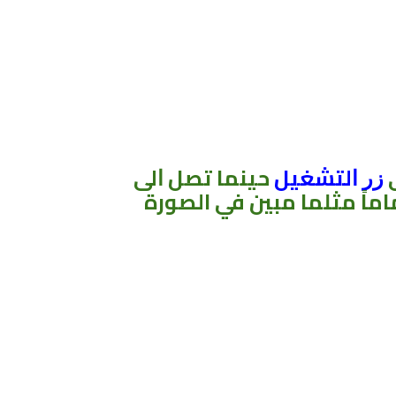
ﺯﺭ ﺍﻟﺘﺸﻐﻴﻞ
ﺣﻴﻨﻤﺎ ﺗﺼﻞ ﺍﻟﻰ
ماً مثلما مبين في الصورة