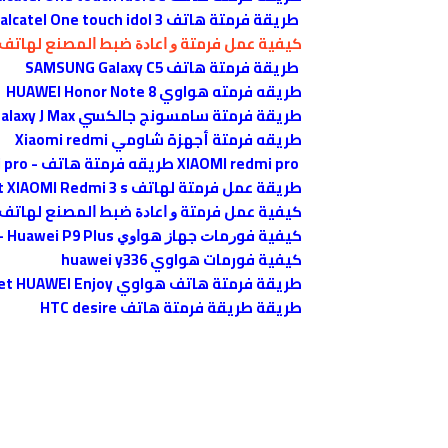
طريقة فرمتة هاتف alcatel One touch idol 3
ﻛﻴﻔﻴﺔ ﻋﻤﻞ فرمتة ﻭ ﺍﻋﺎﺩﺓ ﺿﺒﻂ ﺍﻟﻤﺼﻨﻊ ﻟﻬﺎﺗﻒ LG L60
طريقة فرمتة هاتف SAMSUNG Galaxy C5
طريقه فرمته هواوي HUAWEI Honor Note 8
طريقة فرمتة سامسونج جالكسي SAMSUNG Galaxy J Max
طريقه فرمتة أجهزة شاومي Xiaomi redmi
XIAOMI redmi pro طريقه فرمتة هاتف - Hard Reset XIAOMI Redmi pro
طريقة عمل فرمتة لهاتف XIAOMI Redmi 3 s -Hard Reset XIAOMI Redmi 3 s
ﻛﻴﻔﻴﺔ ﻋﻤﻞ فرمتة ﻭ ﺍﻋﺎﺩﺓ ﺿﺒﻂ ﺍﻟﻤﺼﻨﻊ ﻟﻬﺎﺗﻒ LG G4
ﻛﻴﻔﻴﺔ ﻓﻮﺭﻣﺎﺕ ﺟﻬﺎﺯ ﻫﻮﺍﻭﻱ HUAWEI P9 - Huawei P9 Plus
كيفية فورمات هواوي huawei y336
طريقة فرمتة هاتف هواوي HUAWEI enjoy - Hard Reset HUAWEI Enjoy
ﻃﺮﻳﻘﺔ طريقة فرمتة هاتف HTC desire