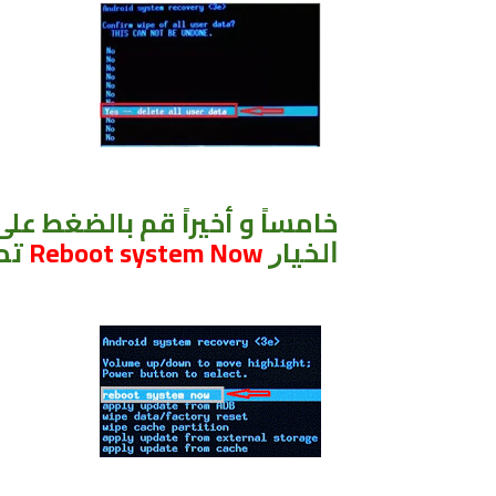
ﺧﺎﻣﺴﺎً و أخيراً ﻗﻢ ﺑﺎﻟﻀﻐﻂ ﻋﻠﻰ
ﺍﻟﺨﻴﺎﺭ
Reboot system Now
تما