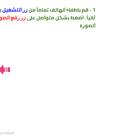
1 - ﻗﻢ ﺑﺎﻃﻔﺎﺀ ﺍﻟﻬﺎﺗﻒ ﺗﻤﺎﻣﺎً ﻣﻦ
ﺯﺭ ﺍﻟﺘﺸﻐﻴﻞ
ﺑ
ﺛﺎﻧﻴﺎً : ﺍﺿﻐﻂ ﺑﺸﻜﻞ ﻣﺘﻮﺍﺻﻞ ﻋﻠﻰ
ﺯﺭ ﺭﻓﻊ ﺍﻟﺼﻮﺕ
ﺍﻟﺼﻮﺭﺓ
طريقة فرمتة هاتف