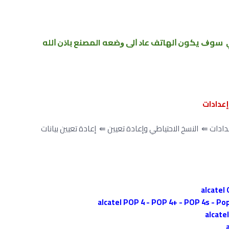
ﺳﻮﻑ ﻳﻜﻮﻥ ﺍﻟﻬﺎﺗﻒ ﻋﺎﺩ ﺍﻟﻰ ﻭﺿﻌﻪ المصنع ﺑﺎﺫﻥ ﺍﻟﻠﻪ
دادات ⇚ النسخ الاحتياطي وإعادة تعيين ⇚ إعادة تعيين بيانات