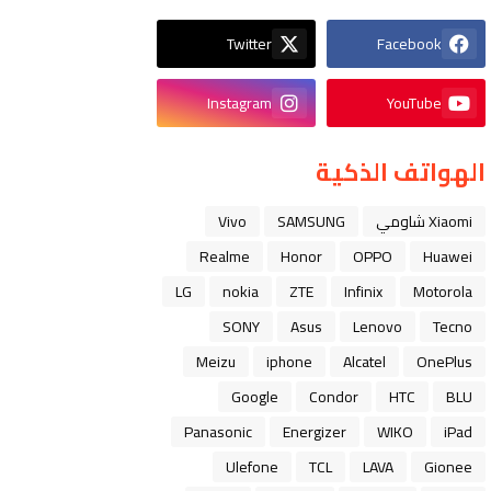
Twitter
Facebook
Instagram
YouTube
الهواتف الذكية
Xiaomi شاومي
SAMSUNG
Vivo
Realme
Honor
OPPO
Huawei
LG
nokia
ZTE
Infinix
Motorola
SONY
Asus
Lenovo
Tecno
Meizu
iphone
Alcatel
OnePlus
Google
Condor
HTC
BLU
Panasonic
Energizer
WIKO
iPad
Ulefone
TCL
LAVA
Gionee