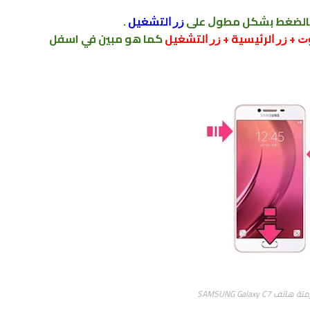
ﺎﻟﻀﻐﻂ ﺑﺸﻜﻞ ﻣﻄﻮﻝ ﻋﻠﻰ
ﺯﺭ ﺍﻟﺘﺸﻐﻴﻞ
.
 + ﺯﺭ ﺍﻟﺮﺋﻴﺴﻴﺔ + ﺯﺭ ﺍﻟﺘﺸﻐﻴﻞ
ﻛﻤﺎ هو مبين في اسفل
 SAMSUNG Galaxy C7