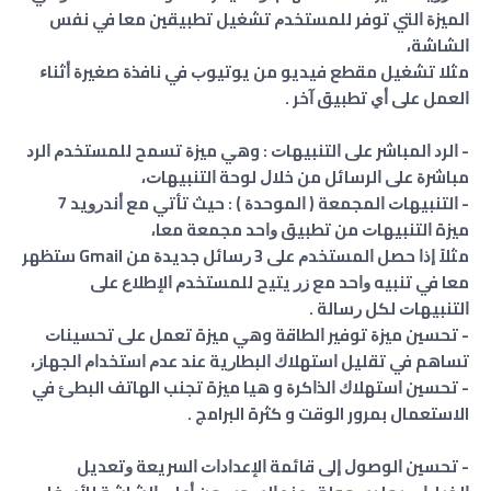
ﺍﻟﻤﻴﺰﺓ ﺍﻟﺘﻲ ﺗﻮﻓﺮ ﻟﻠﻤﺴﺘﺨﺪﻡ ﺗﺸﻐﻴﻞ ﺗﻄﺒﻴﻘﻴﻦ ﻣﻌﺎ ﻓﻲ ﻧﻔﺲ
ﺍﻟﺸﺎﺷﺔ،
مثلا ﺗﺸﻐﻴﻞ ﻣﻘﻄﻊ ﻓﻴﺪﻳﻮ ﻣﻦ ﻳﻮﺗﻴﻮﺏ ﻓﻲ ﻧﺎﻓﺬﺓ ﺻﻐﻴﺮﺓ ﺃﺛﻨﺎﺀ
ﺍﻟﻌﻤﻞ ﻋﻠﻰ ﺃﻱ ﺗﻄﺒﻴﻖ ﺁﺧﺮ .
- ﺍﻟﺮﺩ ﺍﻟﻤﺒﺎﺷﺮ ﻋﻠﻰ ﺍﻟﺘﻨﺒﻴﻬﺎﺕ : وهي ﻣﻴﺰﺓ تسمح ﻟﻠﻤﺴﺘﺨﺪﻡ ﺍﻟﺮﺩ
ﻣﺒﺎﺷﺮﺓ ﻋﻠﻰ ﺍﻟﺮﺳﺎﺋﻞ ﻣﻦ ﺧﻼﻝ ﻟﻮﺣﺔ ﺍﻟﺘﻨﺒﻴﻬﺎﺕ،
- ﺍﻟﺘﻨﺒﻴﻬﺎﺕ ﺍﻟﻤﺠﻤﻌﺔ ‏( ﺍﻟﻤﻮﺣﺪﺓ ‏) : حيث تأتي مع ﺃﻧﺪﺭﻭﻳﺪ 7
ميزة ﺍﻟﺘﻨﺒﻴﻬﺎﺕ ﻣﻦ ﺗﻄﺒﻴﻖ ﻭﺍﺣﺪ ﻣﺠﻤﻌﺔ ﻣﻌﺎ،
مثلاً ﺇﺫﺍ ﺣﺼﻞ ﺍﻟﻤﺴﺘﺨﺪﻡ ﻋﻠﻰ 3 ﺭﺳﺎﺋﻞ ﺟﺪﻳﺪﺓ ﻣﻦ Gmail ﺳﺘﻈﻬﺮ
ﻣﻌﺎ ﻓﻲ ﺗﻨﺒﻴﻪ ﻭﺍﺣﺪ ﻣﻊ ﺯﺭ ﻳﺘﻴﺢ ﻟﻠﻤﺴﺘﺨﺪﻡ ﺍﻹﻃﻼﻉ ﻋﻠﻰ
ﺍﻟﺘﻨﺒﻴﻬﺎﺕ ﻟﻜﻞ ﺭﺳﺎﻟﺔ .
- ﺗﺤﺴﻴﻦ ﻣﻴﺰﺓ ﺗﻮﻓﻴﺮ ﺍﻟﻄﺎﻗﺔ وهي ميزة تعمل ﻋﻠﻰ ﺗﺤﺴﻴﻨﺎﺕ
ﺗﺴﺎﻫﻢ ﻓﻲ ﺗﻘﻠﻴﻞ ﺍﺳﺘﻬﻼﻙ ﺍﻟﺒﻄﺎﺭﻳﺔ ﻋﻨﺪ ﻋﺪﻡ ﺍﺳﺘﺨﺪﺍﻡ ﺍﻟﺠﻬﺎﺯ،
- ﺗﺤﺴﻴﻦ ﺍﺳﺘﻬﻼﻙ ﺍﻟﺬﺍﻛﺮﺓ و هيا ميزة تجنب الهاتف البطئ في
الاستعمال بمرور الوقت و كثرة البرامج .
- ﺗﺤﺴﻴﻦ ﺍﻟﻮﺻﻮﻝ ﺇﻟﻰ ﻗﺎﺋﻤﺔ ﺍﻹﻋﺪﺍﺩﺍﺕ ﺍﻟﺴﺮﻳﻌﺔ ﻭﺗﻌﺪﻳﻞ