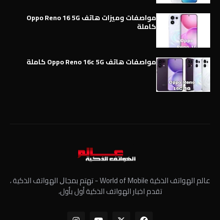
مواصفات وميزات هاتف Oppo Reno 16 5G
كاملة
مواصفات هاتف Oppo Reno 16c 5G كاملة
عالم الهواتف الذكية World of Mobile - ﺗﻬﺘﻢ ﺑﻤﺠﺎﻝ الهواتف الذكية ،
تقدم اخبار الهواتف الذكية أول بأول،