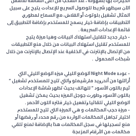
ﺍﻟﺨﻴﺎﺭﺍﺕ ﺑﻬﺎ ﺑﺴﻬﻮﻟﺔ ، ﻋﻨﺪ ﺍﻟﺴﺤﺐ ﻣﻦ ﺃﻋﻠﻰ ﺍﻟﺸﺎﺷﺔ ﻟﻸﺳﻔﻞ
ﺍﻵﻥ ﺳﻴﻈﻬﺮ ﺷﺮﻳﻂ ﻟﻠﻮﺻﻮﻝ ﺍﻟﺴﺮﻳﻊ ﻟﻺﻋﺪﺍﺩﺕ ﻳﺘﻴﺢ ﻋﻠﻰ ﺳﺒﻴﻞ
ﺍﻟﻤﺜﺎﻝ ﺗﺸﻐﻴﻞ ﺑﻠﻮﺗﻮﺙ ﺃﻭ ﺍﻟﻔﻼﺵ، ﻣﻊ ﺍﻟﺴﻤﺎﺡ ﻟﻤﻄﻮﺭﻱ
ﺍﻟﺘﻄﺒﻴﻘﺎﺕ ﺑﺈﺿﺎﻓﺔ ﺧﻴﺎﺭ ﻳﺴﻤﺢ ﻟﻠﻤﺴﺘﺨﺪﻡ ﺑﺈﺿﺎﻓﺔ ﺍﻟﺘﻄﺒﻴﻖ ﺇﻟﻰ
ﻗﺎﺋﻤﺔ ﺍﻹﻋﺪﺍﺩﺍﺕ ﺍﻟﺴﺮﻳﻌﺔ .
- ﺧﻴﺎﺭ ﺟﺪﻳﺪ ﻟﺘﻘﻠﻴﻞ ﺍﺳﺘﻬﻼﻙ ﺍﻟﺒﻴﺎﻧﺎﺕ وهيا ميزة ﻳﺘﻴﺢ
ﻟﻠﻤﺴﺘﺨﺪﻡ ﺗﻘﻠﻴﻞ ﺍﺳﺘﻬﻼﻙ ﺍﻟﺒﻴﺎﻧﺎﺕ ﻣﻦ ﺧﻼﻝ ﻣﻨﻊ ﺍﻟﺘﻄﺒﻴﻘﺎﺕ
ﻣﻦ ﺍﻹﺗﺼﺎﻝ ﺑﺎﻹﻧﺘﺮﻧﺖ ﻓﻲ ﺍﻟﺨﻠﻔﻴﺔ ﻋﻨﺪ ﺍﻹﺗﺼﺎﻝ ﺑﺎﻹﻧﺘﺮﻧﺖ ﻣﻦ ﺧﻼﻝ
ﺷﺒﻜﺎﺕ ﺍﻟﻤﺤﻤﻮﻝ .
- ﻋﻮﺩﺓ Night Mode ﺍﻟﻮﺿﻊ ﺍﻟﻠﻴﻠﻲ ﻣﻴﺰﺓ ﺍﻟﻮﺿﻊ ﺍﻟﻠﻴﻠﻲ ﺍﻟﺘﻲ
ﺃﺯﺍﻟﺘﻬﺎ ﻣﻦ ﺃﻧﺪﺭﻭﻳﺪ ﻣﺎﺭﺷﻴﻤﻠﻮ ﻭﺍﻟﺘﻲ ﺗﺘﻴﺢ ﻟﻠﻤﺴﺘﺨﺪﻡ ﺗﺸﻐﻴﻞ “
ﺛﻴﻢ ﺑﺎﻟﻠﻮﻥ ﺍﻷﺳﻮﺩ ” ﻟﻠﻬﺎﺗﻒ ﺑﺤﻴﺚ ﺗﻈﻬﺮ ﺷﺎﺷﺔ ﺍﻹﻋﺪﺍﺩﺍﺕ
ﺑﺎﻟﻠﻮﻥ ﺍﻷﺳﻮﺩ ﻭﻃﻮﺭﺕ ﺟﻮﺟﻞ ﺍﻟﻤﻴﺰﺓ ﺑﺤﻴﺚ ﻳﻤﻜﻦ ﺗﺸﻐﻴﻞ
ﺍﻟﻮﺿﻊ ﺍﻟﻠﻴﻠﻲ ﺗﻠﻘﺎﺋﻴﺎ ﻭﺗﻔﻌﻴﻞ ﺧﻴﺎﺭ ﻓﻠﺘﺮﺓ ﺍﻟﻠﻮﻥ ﺍﻷﺣﻤﺮ .
- ﻣﻴﺰﺓ ﺣﺠﺐ ﺍﻟﻤﻜﺎﻟﻤﺎﺕ و هي ﺍﻟﻤﻴﺰﺓ ﺍﻟﺘﻲ ﺗﺘﻴﺢ ﻟﻠﻤﺴﺘﺨﺪﻡ
ﺍﺧﺘﻴﺎﺭ ﺗﺠﺎﻫﻞ ﺍﻟﻤﻜﺎﻟﻤﺎﺕ ﺍﻟﻮﺍﺭﺩﺓ ﻣﻦ ﺭﻗﻢ ﻣﺤﺪﺩ ﺃﻭ ﺭﻓﻀﻬﺎ ﺃﻭ
ﻣﻨﻊ ﺗﺴﺠﻴﻠﻬﺎ ﻓﻲ ﺳﺠﻞ ﺍﻟﻤﻜﺎﻟﻤﺎﺕ ﻫﺬﺍ ﺑﺎﻹﺿﺎﻓﺔ ﻟﻤﻨﻊ ﺗﻠﻘﻲ
ﻣﻜﺎﻟﻤﺎﺕ ﻣﻦ ﺍﻷﺭﻗﺎﻡ ﺍﻟﻤﺰﻋﺠﺔ