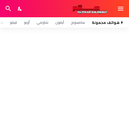
هواتف محمولة
سامسونج
آيفون
شاومي
أوبو
فيفو
هو