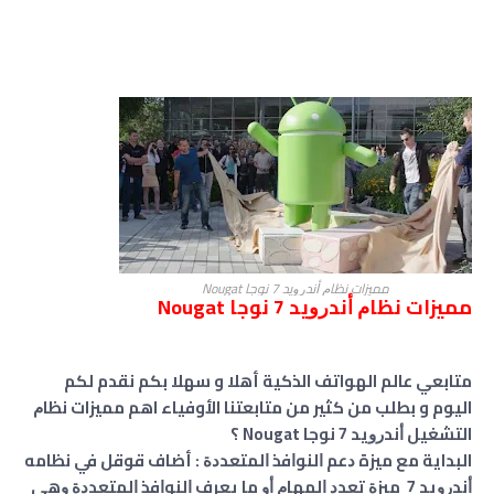
مميزات ﻧﻈﺎﻡ ﺃﻧﺪﺭﻭﻳﺪ 7 ﻧﻮﺟﺎ Nougat
مميزات ﻧﻈﺎﻡ ﺃﻧﺪﺭﻭﻳﺪ 7 ﻧﻮﺟﺎ Nougat
متابعي عالم الهواتف الذكية أهلا و سهلا بكم نقدم لكم
اليوم و بطلب من كثير من متابعتنا الأوفياء اهم مميزات ﻧﻈﺎﻡ
التشغيل ﺃﻧﺪﺭﻭﻳﺪ 7 ﻧﻮﺟﺎ Nougat ؟
البداية مع ميزة ﺩﻋﻢ ﺍﻟﻨﻮﺍﻓﺬ ﺍﻟﻤﺘﻌﺪﺩﺓ : أضاف قوقل في نظامه
ﺃﻧﺪﺭﻭﻳﺪ 7 ﻣﻴﺰﺓ ﺗﻌﺪﺩ ﺍﻟﻤﻬﺎﻡ ﺃﻭ ما يعرف ﺍﻟﻨﻮﺍﻓﺬ ﺍﻟﻤﺘﻌﺪﺩﺓ ﻭﻫﻲ