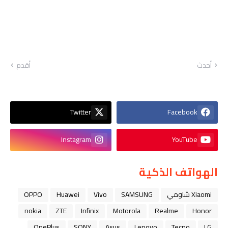
أحدث
أقدم
Twitter
Facebook
Instagram
YouTube
الهواتف الذكية
Xiaomi شاومي
SAMSUNG
Vivo
Huawei
OPPO
nokia
ZTE
Infinix
Motorola
Realme
Honor
OnePlus
SONY
Asus
Lenovo
Tecno
LG