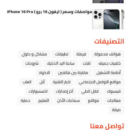
مواصفات وسعر ( ايفون 16 برو ) iPhone 16 Pro
التصنيفات
هواتف محمولة
فرمتة
تطبيقات
مشاكل و حلول
خلفيات جميله
تابلت
ﺳﺎﻋﺔ ﺍﻟﻴﺪ ﺍﻟﺬﻛﻴﺔ،
شروحات
أنظمة التشغيل
مقارنة بين هاتفين
الاكواد
مواقع التواصل الاجتماعي
اخبار التقنية
ﺁﺑﻞ
العاب
فيسبوك
قابل للطي
آخر إصدارات
اكسسوارات
معالجات
مواقع
سماعات الأذن
التعليم
حماية
صيانة
تواصل معنا