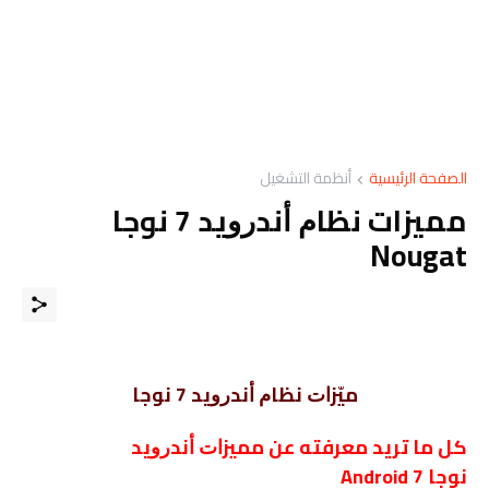
الصفحة الرئيسية
أنظمة التشغيل
مميزات ﻧﻈﺎﻡ ﺃﻧﺪﺭﻭﻳﺪ 7 ﻧﻮﺟﺎ
Nougat
ﻣﻴّﺰﺍﺕ ﻧﻈﺎﻡ ﺃﻧﺪﺭﻭﻳﺪ 7 ﻧﻮﺟﺎ
ﻛﻞ ﻣﺎ ﺗﺮﻳﺪ ﻣﻌﺮﻓﺘﻪ ﻋﻦ ﻣﻤﻴﺰﺍﺕ ﺃﻧﺪﺭﻭﻳﺪ
ﻧﻮﺟﺎ
Android 7