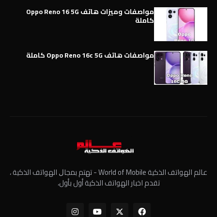
مواصفات وميزات هاتف Oppo Reno 16 5G
كاملة
مواصفات هاتف Oppo Reno 16c 5G كاملة
عالم الهواتف الذكية World of Mobile - ﺗﻬﺘﻢ ﺑﻤﺠﺎﻝ الهواتف الذكية ،
تقدم اخبار الهواتف الذكية أول بأول،