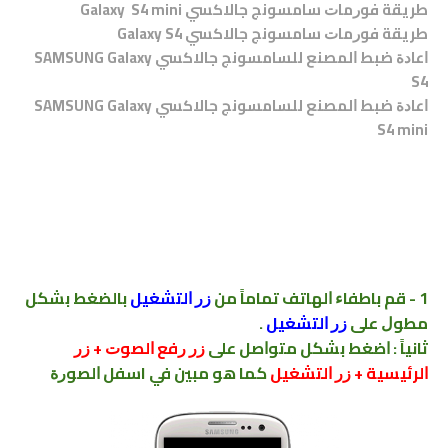
ﻃﺮﻳﻘﺔ ﻓﻮﺭﻣﺎﺕ ﺳﺎﻣﺴﻮﻧﺞ ﺟﺎﻻﻛﺴﻲ Galaxy S4 mini
ﻃﺮﻳﻘﺔ ﻓﻮﺭﻣﺎﺕ ﺳﺎﻣﺴﻮﻧﺞ ﺟﺎﻻﻛﺴﻲ Galaxy S4
ﺍﻋﺎﺩﺓ ﺿﺒﻂ ﺍﻟﻤﺼﻨﻊ ﻟﻠﺴﺎﻣﺴﻮﻧﺞ ﺟﺎﻻﻛﺴﻲ SAMSUNG Galaxy
S4
ﺍﻋﺎﺩﺓ ﺿﺒﻂ ﺍﻟﻤﺼﻨﻊ ﻟﻠﺴﺎﻣﺴﻮﻧﺞ ﺟﺎﻻﻛﺴﻲ SAMSUNG Galaxy
S4 mini
1 - ﻗﻢ ﺑﺎﻃﻔﺎﺀ ﺍﻟﻬﺎﺗﻒ ﺗﻤﺎﻣﺎً ﻣﻦ
ﺯﺭ ﺍﻟﺘﺸﻐﻴﻞ
ﺑﺎﻟﻀﻐﻂ ﺑﺸﻜﻞ
ﻣﻄﻮﻝ ﻋﻠﻰ
ﺯﺭ ﺍﻟﺘﺸﻐﻴﻞ
.
ﺛﺎﻧﻴﺎً : ﺍﺿﻐﻂ ﺑﺸﻜﻞ ﻣﺘﻮﺍﺻﻞ ﻋﻠﻰ
ﺯﺭ ﺭﻓﻊ ﺍﻟﺼﻮﺕ + ﺯﺭ
ﺍﻟﺮﺋﻴﺴﻴﺔ + ﺯﺭ ﺍﻟﺘﺸﻐﻴﻞ
ﻛﻤﺎ هو مبين في اسفل ﺍﻟﺼﻮﺭﺓ