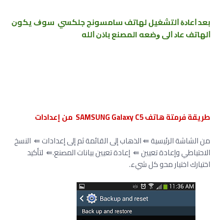
ﺑﻌﺪ ﺍﻋﺎﺩﺓ ﺍﻟﺘﺸﻐﻴﻞ ﻟﻬﺎﺗﻒ ﺳﺎﻣﺴﻮﻧﺞ ﺟﻠﻜﺴﻲ ﺳﻮﻑ ﻳﻜﻮﻥ
ﺍﻟﻬﺎﺗﻒ ﻋﺎﺩ ﺍﻟﻰ ﻭﺿﻌﻪ المصنع ﺑﺎﺫﻥ ﺍﻟﻠﻪ
طريقة فرمتة هاتف SAMSUNG Galaxy C5 من إعدادات
من الشاشة الرئيسية ⇚ الذهاب إلى القائمة ثم إلى إعدادات ⇚ النسخ
الاحتياطي وإعادة تعيين ⇚ إعادة تعيين بيانات المصنع.⇚ لتأكيد
اختيارك اختيار محو كل شيء.