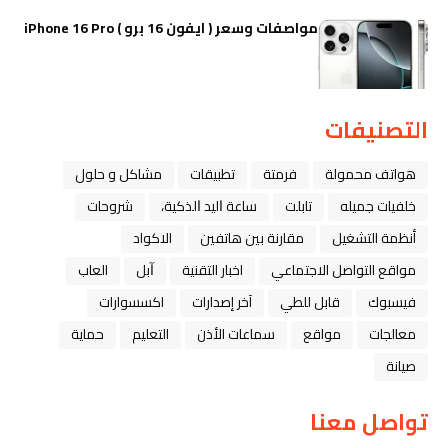
مواصفات وسعر ( ايفون 16 برو ) iPhone 16 Pro
التصنيفات
هواتف محمولة
فرمتة
تطبيقات
مشاكل و حلول
خلفيات جميله
تابلت
ﺳﺎﻋﺔ ﺍﻟﻴﺪ ﺍﻟﺬﻛﻴﺔ،
شروحات
أنظمة التشغيل
مقارنة بين هاتفين
الاكواد
مواقع التواصل الاجتماعي
اخبار التقنية
ﺁﺑﻞ
العاب
فيسبوك
قابل للطي
آخر إصدارات
اكسسوارات
معالجات
مواقع
سماعات الأذن
التعليم
حماية
صيانة
تواصل معنا