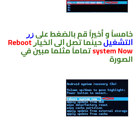
ﺧﺎﻣﺴﺎً و أخيراً ﻗﻢ ﺑﺎﻟﻀﻐﻂ ﻋﻠﻰ
ﺯﺭ
ﺍﻟﺘﺸﻐﻴﻞ
ﺣﻴﻨﻤﺎ ﺗﺼﻞ ﺍﻟﻰ ﺍﻟﺨﻴﺎﺭ
Reboot
system Now
تماماً مثلما مبين في
الصورة