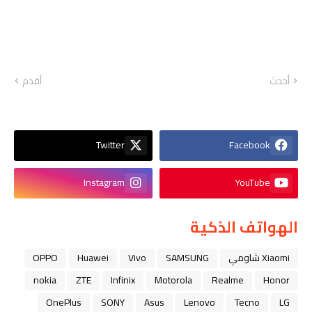
أحدث
أقدم
Twitter
Facebook
Instagram
YouTube
الهواتف الذكية
Xiaomi شاومي
SAMSUNG
Vivo
Huawei
OPPO
nokia
ZTE
Infinix
Motorola
Realme
Honor
OnePlus
SONY
Asus
Lenovo
Tecno
LG