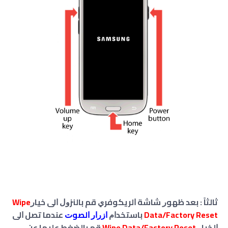
ﺛﺎﻟﺜﺎً : ﺑﻌﺪ ﻇﻬﻮﺭ ﺷﺎﺷﺔ ﺍﻟﺮﻳﻜﻮﻓﺮﻱ ﻗﻢ ﺑﺎﻟﻨﺰﻭﻝ ﺍﻟﻰ ﺧﻴﺎﺭ
Wipe
Data/Factory Reset
ﺑﺎﺳﺘﺨﺪﺍﻡ
ﺍﺯﺭﺍﺭ ﺍﻟﺼﻮﺕ
ﻋﻨﺪﻣﺎ ﺗﺼﻞ ﺍﻟﻰ
ﺍﻟﺨﻴﺎﺭ
Wipe Data/Factory Reset
ﻗﻢ ﺑﺎﻟﻀﻐﻂ عليها عن