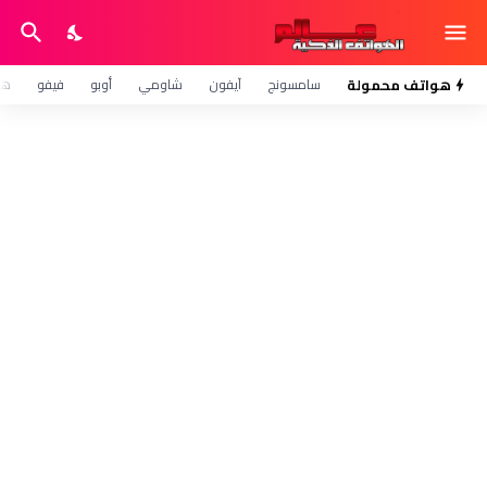
هواتف محمولة
سامسونج
آيفون
شاومي
أوبو
فيفو
هو