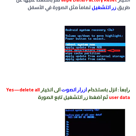
طريق
ﺯﺭ ﺍﻟﺘﺸﻐﻴﻞ
تماماً مثل الصورة في الأسفل
ﺭﺍﺑﻌﺎً : ﺍﻧﺰﻝ ﺑﺎﺳﺘﺨﺪﺍﻡ
ﺍﺯﺭﺍﺭ ﺍﻟﺼﻮﺕ
ﺍﻟﻰ ﺍﻟﺨﻴﺎﺭ
Yes—delete all
user data
ﺛﻢ ﺍﺿﻐﻂ ﺯﺭ ﺍﻟﺘﺸﻐﻴﻞ تابع الصورة