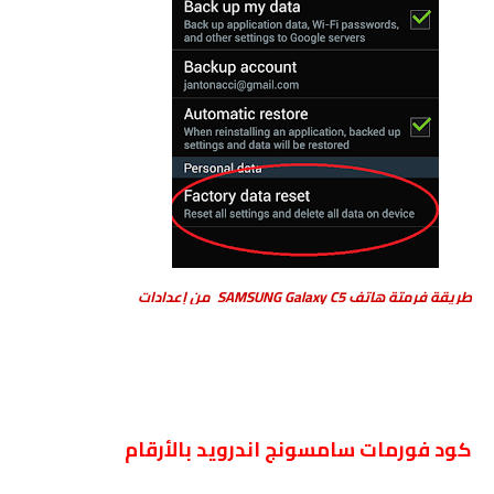
طريقة فرمتة هاتف SAMSUNG Galaxy C5 من إعدادات
كود فورمات سامسونج اندرويد بالأرقام