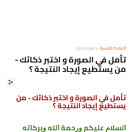
الصفحة الرئيسية
صورة و لغز
تأمل في الصورة و اختبر ذكائك -
ﻣﻦ ﻳﺴﺘﻄﻴﻊ إيجاد النتيجة ؟
تأمل في الصورة و اختبر ذكائك - ﻣﻦ
ﻳﺴﺘﻄﻴﻊ إيجاد النتيجة ؟
ﺍﻟﺴﻼﻡ ﻋﻠﻴﻜﻢ ﻭﺭﺣﻤﺔ ﺍﻟﻠﻪ ﻭﺑﺮﻛﺎﺗﻪ