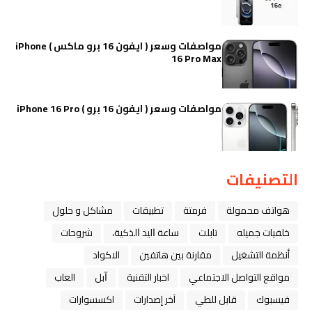
مواصفات وسعر ( ايفون 16 برو ماكس ) iPhone
16 Pro Max
مواصفات وسعر ( ايفون 16 برو ) iPhone 16 Pro
التصنيفات
هواتف محمولة
فرمتة
تطبيقات
مشاكل و حلول
خلفيات جميله
تابلت
ﺳﺎﻋﺔ ﺍﻟﻴﺪ ﺍﻟﺬﻛﻴﺔ،
شروحات
أنظمة التشغيل
مقارنة بين هاتفين
الاكواد
مواقع التواصل الاجتماعي
اخبار التقنية
ﺁﺑﻞ
العاب
فيسبوك
قابل للطي
آخر إصدارات
اكسسوارات