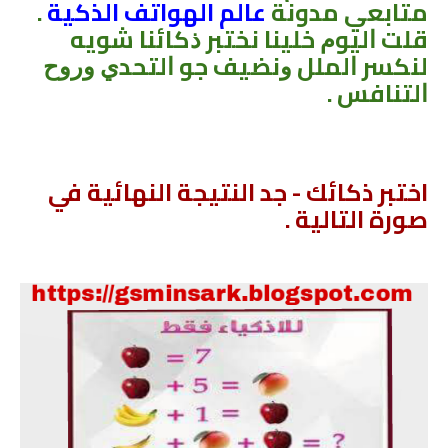
متابعي مدونة
عالم الهواتف الذكية
.
ﻗﻠﺖ ﺍﻟﻴﻮﻡ ﺧﻠﻴﻨﺎ ﻧﺨﺘﺒﺮ ﺫﻛﺎﺋﻨﺎ ﺷﻮﻳﻪ
ﻟﻨﻜﺴﺮ ﺍﻟﻤﻠﻞ ﻭﻧﻀﻴﻒ ﺟﻮ ﺍﻟﺘﺤﺪﻱ ﻭﺭﻭﺡ
ﺍﻟﺘﻨﺎﻓﺲ .
اختبر ذكائك - جد النتيجة النهائية في
صورة التالية .