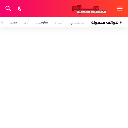
هواتف محمولة
سامسونج
آيفون
شاومي
أوبو
فيفو
هو