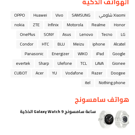
الهواتف الذكية
Xiaomi شاومي
SAMSUNG
Vivo
Huawei
OPPO
nokia
ZTE
Infinix
Motorola
Realme
Honor
OnePlus
SONY
Asus
Lenovo
Tecno
LG
Condor
HTC
BLU
Meizu
iphone
Alcatel
Panasonic
Energizer
WIKO
iPad
Google
evertek
Sharp
Ulefone
TCL
LAVA
Gionee
CUBOT
Acer
YU
Vodafone
Razer
Doogee
itel
Nothing phone
هواتف سامسونج
ساعة سامسونج Galaxy Watch 9 الذكية