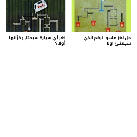
حل لغز ماهو الرقم الذي
لغز أي سيارة سيمتلئ خزّانها
سيمتلئ اولا
أولًا ؟