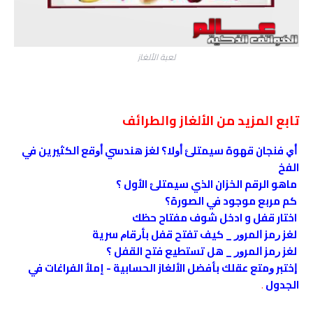
لعبة الألغاز
تابع المزيد من الألغاز والطرائف
ﺃﻱ فنجان قهوة ﺳﻴﻤﺘﻠﺊ ﺃﻭﻻ؟ ﻟﻐﺰ ﻫﻨﺪﺳﻲ ﺃﻭﻗﻊ ﺍﻟﻜﺜﻴﺮﻳﻦ ﻓﻲ
الفخ
ماهو الرقم الخزان الذي سيمتلئ الأول ؟
كم مربع موجود في الصورة؟
اختار قفل و ادخل شوف مفتاح حظك
ﻟﻐﺰ ﺭﻣﺰ ﺍﻟﻤﺮﻭﺭ _ ﻛﻴﻒ ﺗﻔﺘﺢ ﻗﻔﻞ ﺑﺄﺭﻗﺎﻡ ﺳﺮﻳﺔ
ﻟﻐﺰ ﺭﻣﺰ ﺍﻟﻤﺮﻭﺭ _ هل تستطيع فتح القفل ؟
ﺇﺧﺘﺒﺮ ﻭﻣﺘﻊ ﻋﻘﻠﻚ بأفضل الألغاز الحسابية - إملأ الفراغات في
الجدول
.