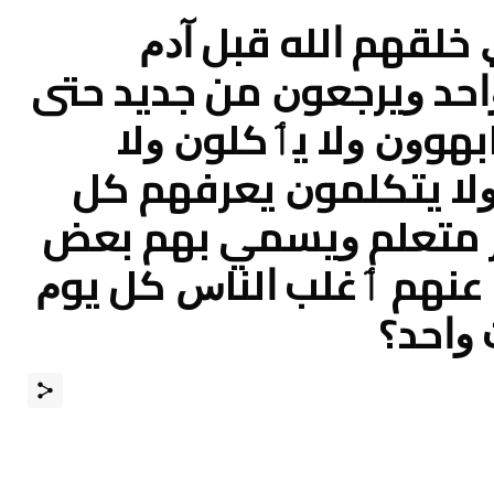
ﺧﻠﻘﻬﻢ ﺍﻟﻠﻪ ﻗﺒﻞ ﺁﺩﻡ
ﺍﺣﺪ ﻭﻳﺮﺟﻌﻮﻥ ﻣﻦ ﺟﺪﻳﺪ ﺣﺘﻰ
ﺎﺑﻬﻮﻭﻥ ﻭﻻ ﻳٲﻛﻠﻮﻥ ﻭﻻ
ﻭﻻ ﻳﺘﻜﻠﻤﻮﻥ ﻳﻌﺮﻓﻬﻢ ﻛﻞ
ﺮ ﻣﺘﻌﻠﻢ ﻭﻳﺴﻤﻲ ﺑﻬﻢ ﺑﻌﺾ
ﻋﻨﻬﻢ ٲﻏﻠﺐ ﺍﻟﻨﺎﺱ ﻛﻞ ﻳﻮﻡ
ﻭﺍﺣﺪ؟