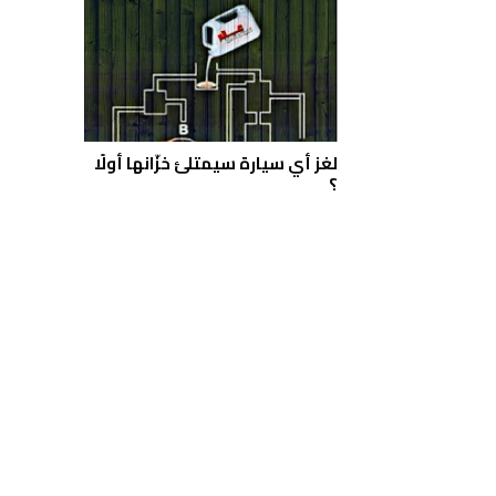
لغز أي سيارة سيمتلئ خزّانها أولًا
؟