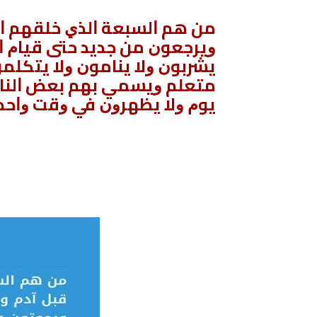
ﻣﻦ ﻫﻢ ﺍﻟﺴﺒﻌﺔ ﺍﻟﺬﻱ ﺧﻠﻘﻬﻢ ﺍﻟﻠ
ﻭﻳﺮﺟﻌﻮﻥ ﻣﻦ ﺟﺪﻳﺪ ﺣﺘﻰ ﻗﻴﺎﻡ ﺍ
ﻳﺸﺮﺑﻮﻥ ﻭﻻ ﻳﻨﺎﻣﻮﻥ ﻭﻻ ﻳﺘﻜﻠﻤﻮ
ﻣﺘﻌﻠﻢ ﻭﻳﺴﻤﻲ ﺑﻬﻢ ﺑﻌﺾ ﺍﻟﻨﺎ
ﻳﻮﻡ ﻭﻻ ﻳﻈﻬﺮﻭﻥ ﻓﻲ ﻭﻗﺖ ﻭﺍﺣﺪ