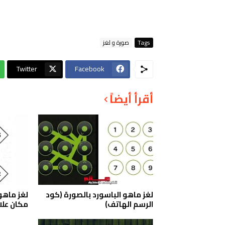
Tags
صورة و لغز
Twitter
Facebook
أقرأ أيضاً
لغز ماهو الباسورد بالصورة (كود
لغز ماهو
الرسم الهاتف)
مكان علا