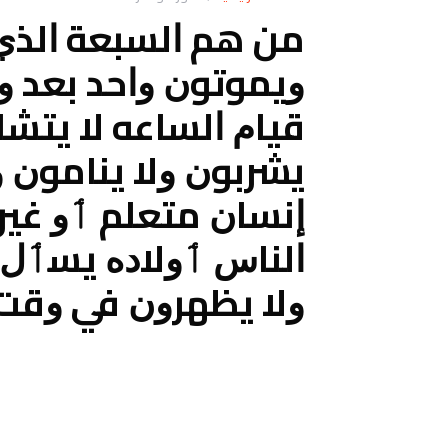
ﻣﻦ ﻫﻢ ﺍﻟﺴﺒﻌﺔ ﺍﻟﺬﻱ 
ﻭﻳﻤﻮﺗﻮﻥ ﻭﺍﺣﺪ ﺑﻌﺪ ﻭ
ﻗﻴﺎﻡ ﺍﻟﺴﺎﻋﻪ ﻻ ﻳﺘﺸ
ﻳﺸﺮﺑﻮﻥ ﻭﻻ ﻳﻨﺎﻣﻮﻥ 
ﺇﻧﺴﺎﻥ ﻣﺘﻌﻠﻢ ٲﻭ ﻏﻴ
ﺍﻟﻨﺎﺱ ٲﻭﻻﺩﻩ ﻳﺴٲﻝ 
ﻭﻻ ﻳﻈﻬﺮﻭﻥ ﻓﻲ ﻭﻗﺖ 