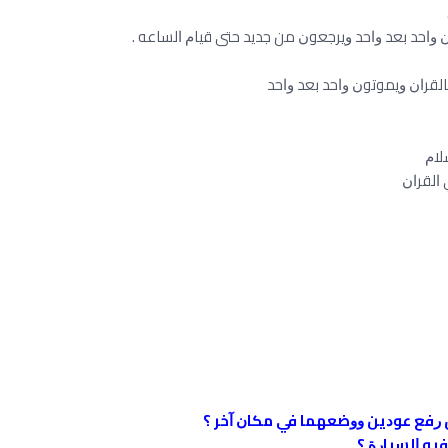
 ﻭﺍﺣﺪ ﺑﻌﺪ ﻭﺍﺣﺪ ﻭﻳﺮﺟﻌﻮﻥ ﻣﻦ ﺟﺪﻳﺪ ﺣﺘﻰ ﻗﻴﺎﻡ ﺍﻟﺴﺎﻋﻪ .
ﺎﻟﻘﺮﺍﻥ ﻭﻳﻤﻮﺗﻮﻥ ﻭﺍﺣﺪ ﺑﻌﺪ ﻭﺍﺣﺪ
ﺴﻼﻡ
 ﺍﻟﻘﺮﺍﻥ
ﺭﻓﻊ ﻋﻮﺩﻳﻦ ﻭﻭﺿﻌﻬﻤﺎ ﻓﻲ ﻣﻜﺎﻥ ﺁﺧﺮ ؟
ﻴﻪ ﺍﻟﺴﻴﺎﺭﺓ ؟