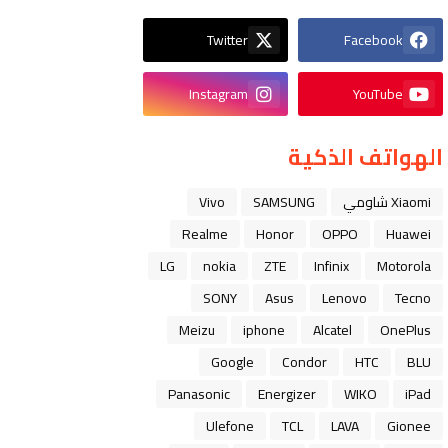
Twitter
Facebook
Instagram
YouTube
الهواتف الذكية
Xiaomi شاومي
SAMSUNG
Vivo
Realme
Honor
OPPO
Huawei
LG
nokia
ZTE
Infinix
Motorola
SONY
Asus
Lenovo
Tecno
Meizu
iphone
Alcatel
OnePlus
Google
Condor
HTC
BLU
Panasonic
Energizer
WIKO
iPad
Ulefone
TCL
LAVA
Gionee