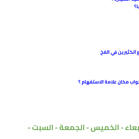
ﺎ؟
ﺍﻟﻜﺜﻴﺮﻳﻦ ﻓﻲ الفخ
لجواب مكان علامة الاستفهام ؟
الأربعاء - الخميس - الجمعة - السبت -