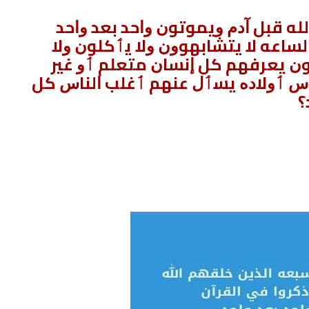
ﻪ ﻗﺒﻞ ﺁﺩﻡ ﻭﻳﻤﻮﺗﻮﻥ ﻭﺍﺣﺪ ﺑﻌﺪ ﻭﺍﺣﺪ
ﻟﺴﺎﻋﻪ ﻻ ﻳﺘﺸﺎﺑﻬﻮﻭﻥ ﻭﻻ ﻳٲﻛﻠﻮﻥ ﻭﻻ
ﻥ ﻳﻌﺮﻓﻬﻢ ﻛﻞ ﺇﻧﺴﺎﻥ ﻣﺘﻌﻠﻢ ٲﻭ ﻏﻴﺮ
ﺱ ٲﻭﻻﺩﻩ ﻳﺴٲﻝ ﻋﻨﻬﻢ ٲﻏﻠﺐ ﺍﻟﻨﺎﺱ ﻛﻞ
؟