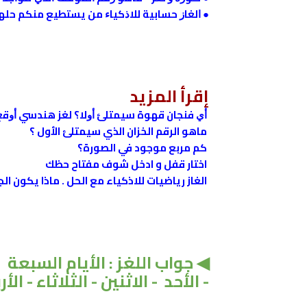
●
ﺍﻟﻐﺎﺯ ﺣﺴﺎﺑﻴﺔ ﻟﻼﺫﻛﻴﺎﺀ ﻣﻦ ﻳﺴﺘﻄﻴﻊ ﻣﻨﻜﻢ ﺣﻠﻬ
إقرأ المزيد
ﺃﻱ فنجان قهوة ﺳﻴﻤﺘﻠﺊ ﺃﻭﻻ؟ ﻟﻐﺰ ﻫﻨﺪﺳﻲ ﺃﻭﻗﻊ 
ماهو الرقم الخزان الذي سيمتلئ الأول ؟
كم مربع موجود في الصورة؟
اختار قفل و ادخل شوف مفتاح حظك
الغاز رياضيات للاذكياء مع الحل . ماذا يكون ا
◀ جواب اللغز : الأيام السبعة
- الأحد - الاثنين - الثلاثاء - 