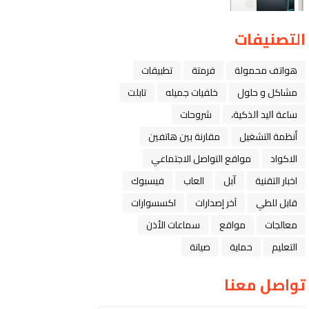
التصنيفات
هواتف محمولة
فرمتة
تطبيقات
مشاكل و حلول
خلفيات جميله
تابلت
ﺳﺎﻋﺔ ﺍﻟﻴﺪ ﺍﻟﺬﻛﻴﺔ،
شروحات
أنظمة التشغيل
مقارنة بين هاتفين
الاكواد
مواقع التواصل الاجتماعي
اخبار التقنية
ﺁﺑﻞ
العاب
فيسبوك
قابل للطي
آخر إصدارات
اكسسوارات
معالجات
مواقع
سماعات الأذن
التعليم
حماية
صيانة
تواصل معنا