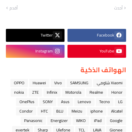
أحدث
أقدم
Twitter
Facebook
Instagram
YouTube
الهواتف الذكية
Xiaomi شاومي
SAMSUNG
Vivo
Huawei
OPPO
nokia
ZTE
Infinix
Motorola
Realme
Honor
OnePlus
SONY
Asus
Lenovo
Tecno
LG
Condor
HTC
BLU
Meizu
iphone
Alcatel
Panasonic
Energizer
WIKO
iPad
Google
evertek
Sharp
Ulefone
TCL
LAVA
Gionee