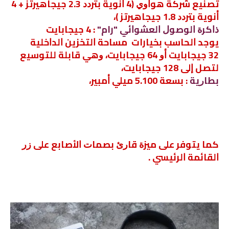
ﺗﺼﻨﻴﻊ ﺷﺮﻛﺔ ﻫﻮﺍﻭﻱ ‏(4 ﺃﻧﻮﻳﺔ ﺑﺘﺮﺩﺩ 2.3 ﺟﻴﺠﺎﻫﻴﺮﺗﺰ + 4
ﺃﻧﻮﻳﺔ ﺑﺘﺮﺩﺩ 1.8 ﺟﻴﺠﺎﻫﻴﺮﺗﺰ ‏)،
ﺫﺍﻛﺮﺓ ﺍﻟﻮﺻﻮﻝ ﺍﻟﻌﺸﻮﺍﺋﻲ "رام"
: 4 ﺟﻴﺠﺎﺑﺎﻳﺖ
يوجد ﺍﻟﺤﺎﺳﺐ بخيارات ﻣﺴﺎﺣﺔ ﺍﻟﺘﺨﺰﻳﻦ ﺍﻟﺪﺍﺧﻠﻴﺔ
32 ﺟﻴﺠﺎﺑﺎﻳﺖ ﺃﻭ 64 ﺟﻴﺠﺎﺑﺎﻳﺖ، ﻭﻫﻲ ﻗﺎﺑﻠﺔ ﻟﻠﺘﻮﺳﻴﻊ
ﻟﺘﺼﻞ ﺇﻟﻰ 128 ﺟﻴﺠﺎﺑﺎﻳﺖ،
ﺑﻄﺎﺭﻳﺔ
: ﺑﺴﻌﺔ 5.100 ﻣﻴﻠﻲ ﺃﻣﺒﻴﺮ،
كما يتوفر على ﻣﻴﺰﺓ ﻗﺎﺭﺉ ﺑﺼﻤﺎﺕ ﺍﻷﺻﺎﺑﻊ ﻋﻠﻰ ﺯﺭ
ﺍﻟﻘﺎﺋﻤﺔ ﺍﻟﺮﺋﻴﺴﻲ .