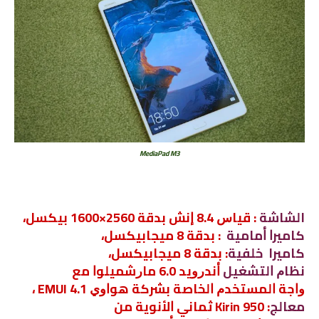
MediaPad M3
الشاشة
: ﻗﻴﺎﺱ 8.4 ﺇﻧﺶ ﺑﺪﻗﺔ 2560×1600 ﺑﻴﻜﺴﻞ،
ﻛﺎﻣﻴﺮﺍ ﺃﻣﺎﻣﻴﺔ
: ﺑﺪﻗﺔ 8 ﻣﻴﺠﺎﺑﻴﻜﺴﻞ،
كاميرا خلفية
: ﺑﺪﻗﺔ 8 ﻣﻴﺠﺎﺑﻴﻜﺴﻞ،
ﻧﻈﺎﻡ ﺍﻟﺘﺸﻐﻴﻞ
ﺃﻧﺪﺭﻭﻳﺪ 6.0 ﻣﺎﺭﺷﻤﻴﻠﻮﺍ ﻣﻊ
ﻭﺍﺟﺔ ﺍﻟﻤﺴﺘﺨﺪﻡ ﺍﻟﺨﺎﺻﺔ ﺑﺸﺮﻛﺔ ﻫﻮﺍﻭﻱ EMUI 4.1 ،
ﻣﻌﺎﻟﺞ
: Kirin 950 ﺛﻤﺎﻧﻲ ﺍﻷﻧﻮﻳﺔ ﻣﻦ