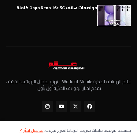
مواصفات هاتف Oppo Reno 16c 5G كاملة
عالم الهواتف الذكية World of Mobile - ﺗﻬﺘﻢ ﺑﻤﺠﺎﻝ الهواتف الذكية ،
تقدم اخبار الهواتف الذكية أول بأول،
يستخدم موقعنا ملفات تعريف الارتباط لتعزيز تجربتك.
تفاصيل اكثر
الرئيسية
معلومات عنا
سياسة الخصوصية
اتصل بنا