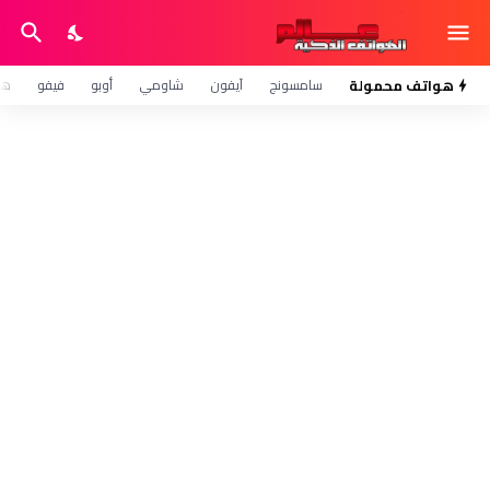
هواتف محمولة
سامسونج
آيفون
شاومي
أوبو
فيفو
هو