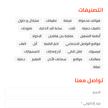
التصنيفات
هواتف محمولة
فرمتة
تطبيقات
مشاكل و حلول
خلفيات جميله
تابلت
ﺳﺎﻋﺔ ﺍﻟﻴﺪ ﺍﻟﺬﻛﻴﺔ،
شروحات
أنظمة التشغيل
مقارنة بين هاتفين
الاكواد
مواقع التواصل الاجتماعي
اخبار التقنية
ﺁﺑﻞ
العاب
فيسبوك
قابل للطي
آخر إصدارات
اكسسوارات
معالجات
مواقع
سماعات الأذن
التعليم
حماية
صيانة
تواصل معنا