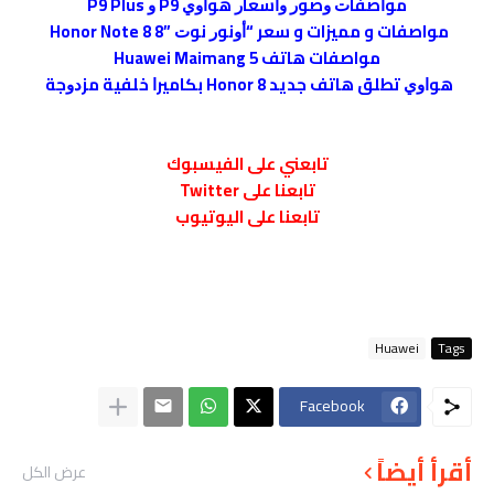
ﻣﻮﺍﺻﻔﺎﺕ ﻭﺻﻮﺭ ﻭﺍﺳﻌﺎﺭ ﻫﻮﺍﻭﻱ P9 ﻭ P9 Plus
مواصفات و مميزات و سعر “ﺃﻭﻧﻮﺭ ﻧﻮﺕ ”8 Honor Note 8
مواصفات هاتف Huawei Maimang 5
ﻫﻮﺍﻭﻱ تطلق هاتف جديد Honor 8 ﺑﻜﺎﻣﻴﺮﺍ ﺧﻠﻔﻴﺔ ﻣﺰﺩﻭﺟﺔ
تابعني على الفيسبوك
تابعنا على Twitter
تابعنا على اليوتيوب
Huawei
Tags
Facebook
أقرأ أيضاً
عرض الكل