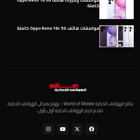
كاملة
مواصفات هاتف Oppo Reno 16c 5G كاملة
عالم الهواتف الذكية World of Mobile - ﺗﻬﺘﻢ ﺑﻤﺠﺎﻝ الهواتف الذكية ،
تقدم اخبار الهواتف الذكية أول بأول،