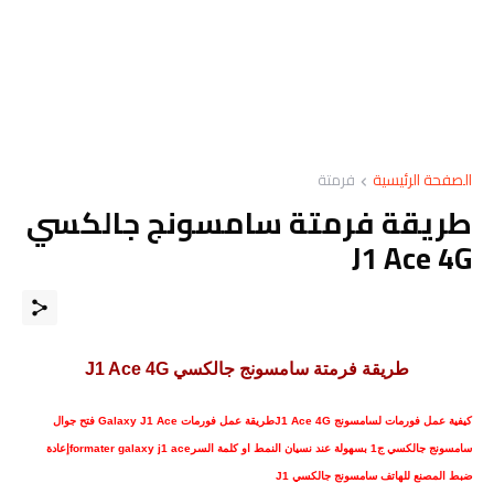
الصفحة الرئيسية
فرمتة
ﻃﺮﻳﻘﺔ ﻓﺮﻣﺘﺔ ﺳﺎﻣﺴﻮﻧﺞ ﺟﺎﻟﻜﺴﻲ
J1 Ace 4G
ﻃﺮﻳﻘﺔ ﻓﺮﻣﺘﺔ ﺳﺎﻣﺴﻮﻧﺞ ﺟﺎﻟﻜﺴﻲ
J1 Ace 4G
ﻛﻴﻔﻴﺔ ﻋﻤﻞ ﻓﻮﺭﻣﺎﺕ ﻟﺴﺎﻣﺴﻮﻧﺞ J1 Ace 4Gطريقة عمل فورمات Galaxy J1 Ace ﻓﺘﺢ ﺟﻮﺍﻝ
ﺳﺎﻣﺴﻮﻧﺞ ﺟﺎﻟﻜﺴﻲ ج1 ﺑﺴﻬﻮﻟﺔ ﻋﻨﺪ ﻧﺴﻴﺎﻥ ﺍﻟﻨﻤﻂ ﺍﻭ ﻛﻠﻤﺔ ﺍﻟﺴﺮformater galaxy j1 aceإعادة
ضبط المصنع للهاتف سامسونج جالكسي J1