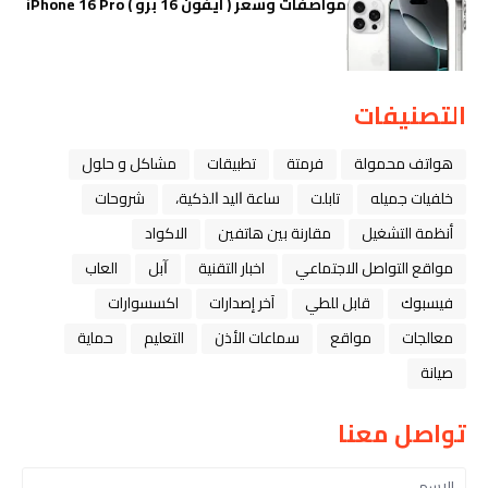
مواصفات وسعر ( ايفون 16 برو ) iPhone 16 Pro
التصنيفات
هواتف محمولة
فرمتة
تطبيقات
مشاكل و حلول
خلفيات جميله
تابلت
ﺳﺎﻋﺔ ﺍﻟﻴﺪ ﺍﻟﺬﻛﻴﺔ،
شروحات
أنظمة التشغيل
مقارنة بين هاتفين
الاكواد
مواقع التواصل الاجتماعي
اخبار التقنية
ﺁﺑﻞ
العاب
فيسبوك
قابل للطي
آخر إصدارات
اكسسوارات
معالجات
مواقع
سماعات الأذن
التعليم
حماية
صيانة
تواصل معنا