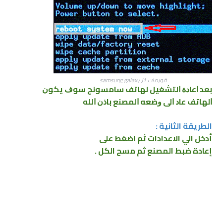
فورمات samsung galaxy J1
ﺑﻌﺪ ﺍﻋﺎﺩﺓ ﺍﻟﺘﺸﻐﻴﻞ ﻟﻬﺎﺗﻒ ﺳﺎﻣﺴﻮﻧﺞ ﺳﻮﻑ ﻳﻜﻮﻥ
ﺍﻟﻬﺎﺗﻒ ﻋﺎﺩ ﺍﻟﻰ
ﻭﺿﻌﻪ ﺍﻟﻤﺼﻨﻊ ﺑﺎﺫﻥ ﺍﻟﻠﻪ
الطريقة الثانية :
أدخل الي الاعدادات ثم اضغط على
إعادة ضبط المصنع ثم مسح الكل .