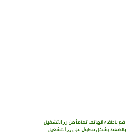
ﻗﻢ ﺑﺎﻃﻔﺎﺀ ﺍﻟﻬﺎﺗﻒ ﺗﻤﺎﻣﺎً ﻣﻦ ﺯﺭ ﺍﻟﺘﺸﻐﻴﻞ
ﺑﺎﻟﻀﻐﻂ ﺑﺸﻜﻞ ﻣﻄﻮﻝ ﻋﻠﻰ ﺯﺭ ﺍﻟﺘﺸﻐﻴﻞ