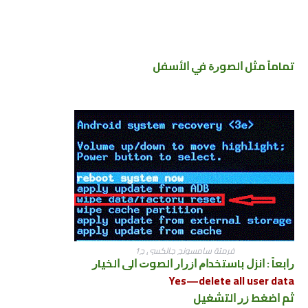
ﺗﻤﺎﻣﺎً ﻣﺜﻞ ﺍﻟﺼﻮﺭﺓ ﻓﻲ ﺍﻷﺳﻔﻞ
فرمتة سامسونج جالكسي ج1
ﺭﺍﺑﻌﺎً : ﺍﻧﺰﻝ ﺑﺎﺳﺘﺨﺪﺍﻡ ﺍﺯﺭﺍﺭ ﺍﻟﺼﻮﺕ ﺍﻟﻰ ﺍﻟﺨﻴﺎﺭ
Yes—delete all user data
ﺛﻢ ﺍﺿﻐﻂ ﺯﺭ ﺍﻟﺘﺸﻐﻴﻞ