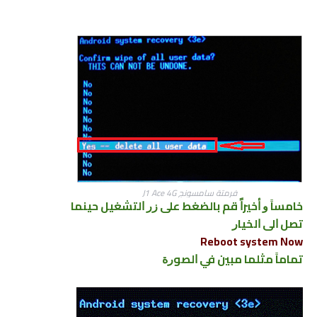
فرمتة سامسونج J1 Ace 4G
ﺧﺎﻣﺴﺎً ﻭ ﺃﺧﻴﺮﺍً ﻗﻢ ﺑﺎﻟﻀﻐﻂ ﻋﻠﻰ ﺯﺭ ﺍﻟﺘﺸﻐﻴﻞ ﺣﻴﻨﻤﺎ
ﺗﺼﻞ ﺍﻟﻰ ﺍﻟﺨﻴﺎﺭ
Reboot system Now
ﺗﻤﺎﻣﺎً ﻣﺜﻠﻤﺎ ﻣﺒﻴﻦ ﻓﻲ ﺍﻟﺼﻮﺭﺓ