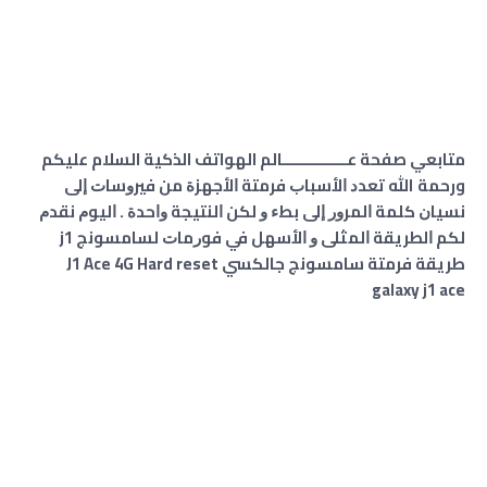
متابعي صفحة عـــــــــــــــﺎلم الهواتف الذكية السلام عليكم
ورحمة الله ﺗﻌﺪﺩ ﺍﻷﺳﺒﺎﺏ ﻓﺮﻣﺘﺔ ﺍﻷﺟﻬﺰﺓ ﻣﻦ ﻓﻴﺮﻭﺳﺎﺕ ﺇﻟﻰ
ﻧﺴﻴﺎﻥ ﻛﻠﻤﺔ ﺍﻟﻤﺮﻭﺭ ﺇﻟﻰ ﺑﻂﺀ ﻭ ﻟﻜﻦ ﺍﻟﻨﺘﻴﺠﺔ ﻭﺍﺣﺪﺓ . ﺍﻟﻴﻮﻡ ﻧﻘﺪﻡ
ﻟﻜﻢ ﺍﻟﻄﺮﻳﻘﺔ ﺍﻟﻤﺜﻠﻰ ﻭ ﺍﻷﺳﻬﻞ ﻓﻲ ﻓﻮﺭﻣﺎﺕ ﻟﺴﺎﻣﺴﻮﻧﺞ j1
ﻃﺮﻳﻘﺔ ﻓﺮﻣﺘﺔ ﺳﺎﻣﺴﻮﻧﺞ ﺟﺎﻟﻜﺴﻲ J1 Ace 4G Hard reset
galaxy j1 ace