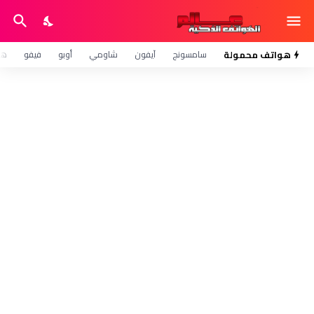
هواتف محمولة
سامسونج
آيفون
شاومي
أوبو
فيفو
هو