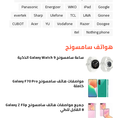
Panasonic
Energizer
WIKO
iPad
Google
evertek
Sharp
Ulefone
TCL
LAVA
Gionee
CUBOT
Acer
YU
Vodafone
Razer
Doogee
itel
Nothing phone
هواتف سامسونج
ساعة سامسونج Galaxy Watch 9 الذكية
مواصفات هاتف سامسونج Galaxy F70 Pro
كاملة
جميع مواصفات هاتف سامسونج Galaxy Z Flip
8 القابل للطي