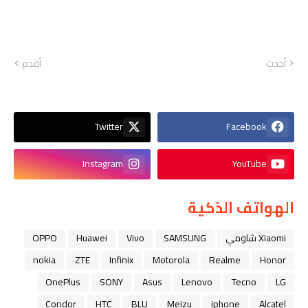
أحدث
أقدم
Twitter
Facebook
Instagram
YouTube
الهواتف الذكية
Xiaomi شاومي
SAMSUNG
Vivo
Huawei
OPPO
nokia
ZTE
Infinix
Motorola
Realme
Honor
OnePlus
SONY
Asus
Lenovo
Tecno
LG
Condor
HTC
BLU
Meizu
iphone
Alcatel