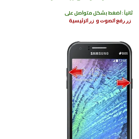
ﺛﺎﻧﻴﺎً : ﺍﺿﻐﻂ ﺑﺸﻜﻞ ﻣﺘﻮﺍﺻﻞ ﻋﻠﻰ
ﺯﺭ ﺭﻓﻊ ﺍﻟﺼﻮﺕ و ﺯﺭ ﺍﻟﺮﺋﻴﺴﻴﺔ