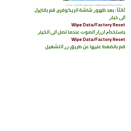
إعادة ضبط المصنع للهاتف سامسونج جالكسي j1 ace
ﺛﺎﻟﺜﺎً : ﺑﻌﺪ ﻇﻬﻮﺭ ﺷﺎﺷﺔ ﺍﻟﺮﻳﻜﻮﻓﺮﻱ ﻗﻢ ﺑﺎﻟﻨﺰﻭﻝ
ﺍﻟﻰ ﺧﻴﺎﺭ
Wipe Data/Factory Reset
ﺑﺎﺳﺘﺨﺪﺍﻡ ﺍﺯﺭﺍﺭ ﺍﻟﺼﻮﺕ ﻋﻨﺪﻣﺎ ﺗﺼﻞ ﺍﻟﻰ ﺍﻟﺨﻴﺎﺭ
Wipe Data/Factory Reset
ﻗﻢ ﺑﺎﻟﻀﻐﻂ ﻋﻠﻴﻬﺎ ﻋﻦ ﻃﺮﻳﻖ ﺯﺭ ﺍﻟﺘﺸﻐﻴﻞ