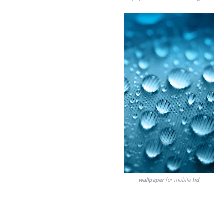
wallpaper
for mobile
hd