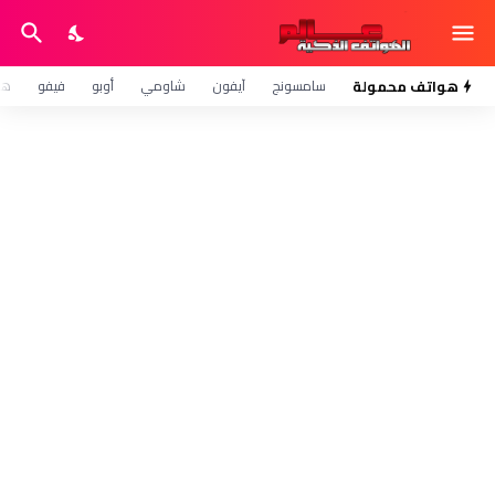
هواتف محمولة
سامسونج
آيفون
شاومي
أوبو
فيفو
هو