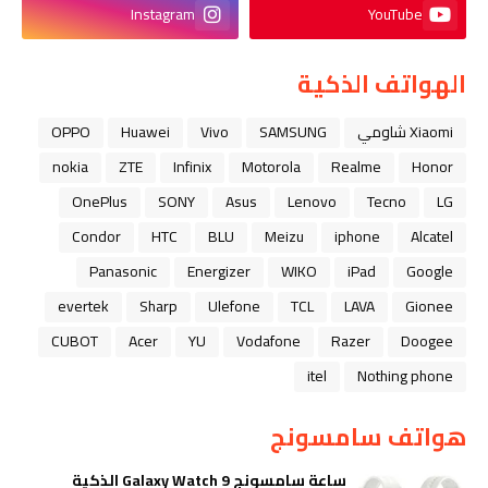
Instagram
YouTube
الهواتف الذكية
Xiaomi شاومي
SAMSUNG
Vivo
Huawei
OPPO
nokia
ZTE
Infinix
Motorola
Realme
Honor
OnePlus
SONY
Asus
Lenovo
Tecno
LG
Condor
HTC
BLU
Meizu
iphone
Alcatel
Panasonic
Energizer
WIKO
iPad
Google
evertek
Sharp
Ulefone
TCL
LAVA
Gionee
CUBOT
Acer
YU
Vodafone
Razer
Doogee
itel
Nothing phone
هواتف سامسونج
ساعة سامسونج Galaxy Watch 9 الذكية