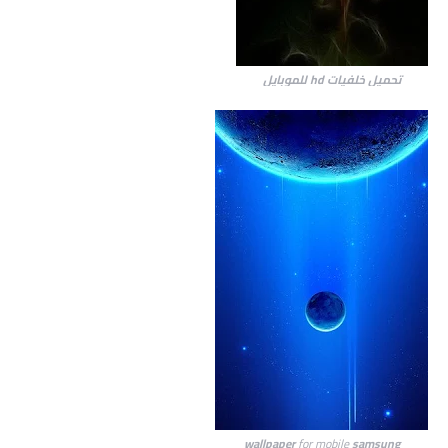
تحميل خلفيات hd للموبايل
wallpaper
for mobile
samsung