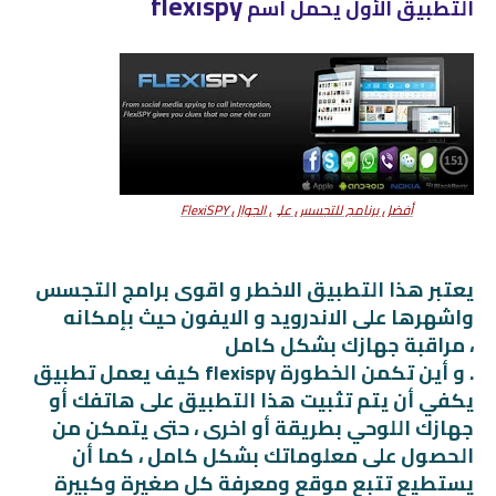
flexispy
التطبيق الأول يحمل اسم
أفضل برنامج للتجسس على الجوال FlexiSPY
يعتبر هذا التطبيق الاخطر و اقوى برامج التجسس
واشهرها على الاندرويد و الايفون حيث بإمكانه
مراقبة جهازك بشكل كامل ،
كيف يعمل تطبيق flexispy و أين تكمن الخطورة .
يكفي أن يتم تثبيت هذا التطبيق على هاتفك أو
جهازك اللوحي بطريقة أو اخرى ، حتى يتمكن من
الحصول على معلوماتك بشكل كامل ، كما أن
يستطيع تتبع موقع ومعرفة كل صغيرة وكبيرة