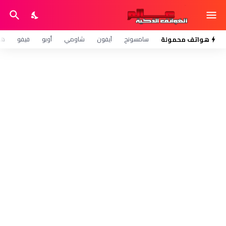
هواتف محمولة
سامسونج
آيفون
شاومي
أوبو
فيفو
هو