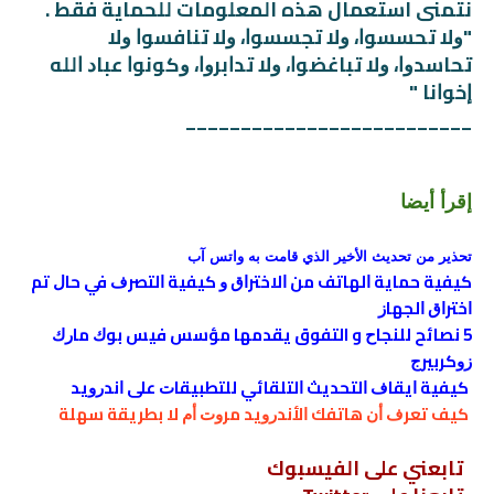
نتمنى استعمال هذه المعلومات للحماية فقط .
"ﻭﻻ ﺗﺤﺴﺴﻮﺍ، ﻭﻻ ﺗﺠﺴﺴﻮﺍ، ﻭﻻ ﺗﻨﺎﻓﺴﻮﺍ ﻭﻻ
ﺗﺤﺎﺳﺪﻭﺍ، ﻭﻻ ﺗﺒﺎﻏﻀﻮﺍ، ﻭﻻ ﺗﺪﺍﺑﺮﻭﺍ، ﻭﻛﻮﻧﻮﺍ ﻋﺒﺎﺩ ﺍﻟﻠﻪ
ﺇﺧﻮﺍﻧﺎ "
__________________________
إقرأ أيضا
ﺗﺤﺬﻳﺮ ﻣﻦ ﺗﺤﺪﻳﺚ ﺍﻷﺧﻴﺮ ﺍﻟﺬﻱ ﻗﺎﻣﺖ ﺑﻪ ﻭﺍﺗﺲ ﺁﺏ
ﻛﻴﻔﻴﺔ ﺣﻤﺎﻳﺔ ﺍﻟﻬﺎﺗﻒ ﻣﻦ ﺍﻻﺧﺘﺮﺍﻕ ﻭ ﻛﻴﻔﻴﺔ ﺍﻟﺘﺼﺮﻑ ﻓﻲ ﺣﺎﻝ ﺗﻢ
ﺍﺧﺘﺮﺍﻕ ﺍﻟﺠﻬﺎﺯ
5 ﻧﺼﺎﺋﺢ ﻟﻠﻨﺠﺎﺡ و التفوق يقدمها ﻣﺆﺳﺲ ﻓﻴﺲ ﺑﻮﻙ ﻣﺎﺭﻙ
ﺯﻭﻛﺮﺑﻴﺮﺝ
ﻛﻴﻔﻴﺔ ﺍﻳﻘﺎﻑ ﺍﻟﺘﺤﺪﻳﺚ ﺍﻟﺘﻠﻘﺎﺋﻲ ﻟﻠﺘﻄﺒﻴﻘﺎﺕ ﻋﻠﻰ ﺍﻧﺪﺭﻭﻳﺪ
ﻛﻴﻒ ﺗﻌﺮﻑ ﺃﻥ ﻫﺎﺗﻔﻚ ﺍﻷﻧﺪﺭﻭﻳﺪ ﻣﺮﻭﺕ ﺃﻡ ﻻ ﺑﻄﺮﻳﻘﺔ ﺳﻬﻠﺔ
تابعني على الفيسبوك