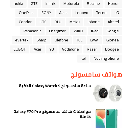
nokia
ZTE
Infinix
Motorola
Realme
Honor
OnePlus
SONY
Asus
Lenovo
Tecno
LG
Condor
HTC
BLU
Meizu
iphone
Alcatel
Panasonic
Energizer
WIKO
iPad
Google
evertek
Sharp
Ulefone
TCL
LAVA
Gionee
CUBOT
Acer
YU
Vodafone
Razer
Doogee
itel
Nothing phone
هواتف سامسونج
ساعة سامسونج Galaxy Watch 9 الذكية
مواصفات هاتف سامسونج Galaxy F70 Pro
كاملة