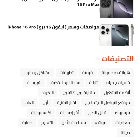
16 Pro Max
مواصفات وسعر ( ايفون 16 برو ) iPhone 16 Pro
التصنيفات
هواتف محمولة
فرمتة
تطبيقات
مشاكل و حلول
خلفيات جميله
تابلت
ﺳﺎﻋﺔ ﺍﻟﻴﺪ ﺍﻟﺬﻛﻴﺔ،
شروحات
أنظمة التشغيل
مقارنة بين هاتفين
الاكواد
مواقع التواصل الاجتماعي
اخبار التقنية
ﺁﺑﻞ
العاب
فيسبوك
قابل للطي
آخر إصدارات
اكسسوارات
معالجات
مواقع
سماعات الأذن
التعليم
حماية
صيانة