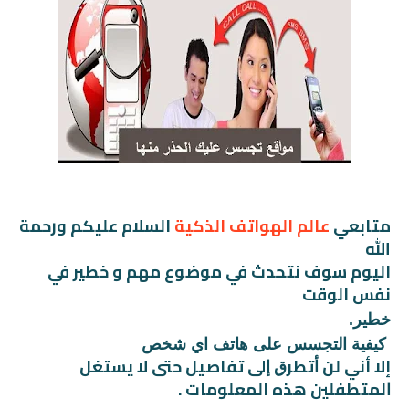
متابعي
عالم الهواتف الذكية
السلام عليكم ورحمة
الله
اليوم سوف نتحدث في موضوع مهم و خطير في
نفس الوقت
خطير.
كيفية التجسس على هاتف اي شخص
إلا أني ﻟﻦ ﺃﺗﻄﺮﻕ ﺇﻟﻰ ﺗﻔﺎﺻﻴﻞ حتى لا يستغل
ﺍﻟﻤﺘﻄﻔﻠﻴﻦ هذه المعلومات .