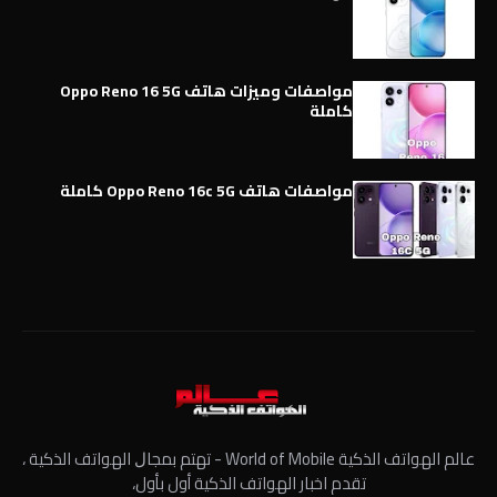
مواصفات وميزات هاتف Oppo Reno 16 5G
كاملة
مواصفات هاتف Oppo Reno 16c 5G كاملة
عالم الهواتف الذكية World of Mobile - ﺗﻬﺘﻢ ﺑﻤﺠﺎﻝ الهواتف الذكية ،
تقدم اخبار الهواتف الذكية أول بأول،