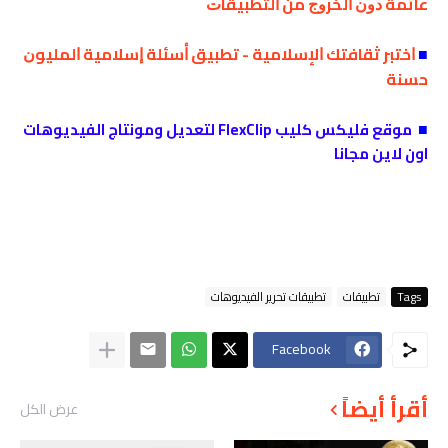
ﻋﺎﺋﻤﺔ ﺩﻭﻥ ﺍﻟﺨﺮﻭﺝ ﻣﻦ ﺍﻟﺘﻄﺒﻴﻘﺎﺕ
■
ﺍﺧﺘﺒﺮ ﺛﻘﺎﻓﺘﻚ ﺍﻹﺳﻼﻣﻴﺔ - ﺗﻄﺒﻴﻖ ﺃﺳﺌﻠﺔ ﺇﺳﻼﻣﻴﺔ ﺍﻟﻤﻠﻴﻮﻥ
ﺣﺴﻨﺔ
■
موقع فليكس كليب FlexClip لتعديل ومونتاج الفيديوهات
اون لاين مجانا
Tags
تطبيقات
تطبيقات تحرير الفيديوهات
Facebook
أقرأ أيضاً
عرض الكل