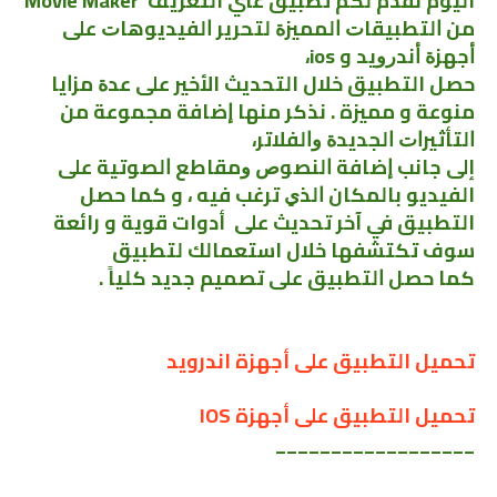
اليوم نقدم لكم تطبيق غني التعريف Movie Maker
من ﺍﻟﺘﻄﺒﻴﻘﺎﺕ ﺍﻟﻤﻤﻴﺰﺓ لتحرير ﺍﻟﻔﻴﺪﻳﻮﻫﺎﺕ ﻋﻠﻰ
ﺃﺟﻬﺰﺓ ﺃﻧﺪﺭﻭﻳﺪ و ios،
حصل التطبيق خلال التحديث الأخير على ﻋﺪﺓ ﻣﺰﺍﻳﺎ
ﻣﻨﻮﻋﺔ و مميزة . نذكر منها ﺇﺿﺎﻓﺔ ﻣﺠﻤﻮﻋﺔ ﻣﻦ
ﺍﻟﺘﺄﺛﻴﺮﺍﺕ ﺍﻟﺠﺪﻳﺪﺓ ﻭﺍﻟﻔﻼﺗﺮ،
إلى جانب ﺇﺿﺎﻓﺔ ﺍﻟﻨﺼﻮﺹ ﻭﻣﻘﺎﻃﻊ ﺍﻟﺼﻮﺗﻴﺔ ﻋﻠﻰ
الفيديو بالمكان ﺍﻟﺬﻱ ترغب فيه ، و كما حصل
التطبيق في آخر تحديث على أدوات قوية و رائعة
سوف تكتشفها خلال استعمالك لتطبيق
ﻛﻤﺎ ﺣﺼﻞ ﺍﻟﺘﻄﺒﻴﻖ ﻋﻠﻰ ﺗﺼﻤﻴﻢ ﺟﺪﻳﺪ ﻛﻠﻴﺎً .
تحميل التطبيق على أجهزة اندرويد
تحميل التطبيق على أجهزة IOS
__________________