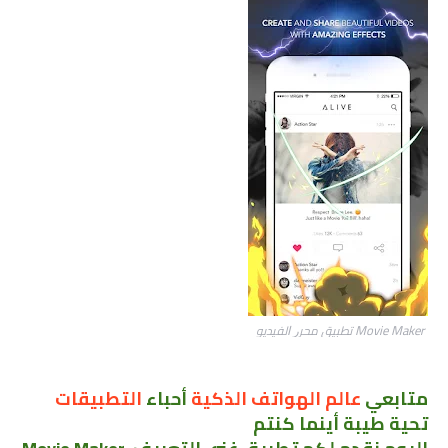
Movie Maker
ﺗﻄﺒﻴﻖ ﻣﺤﺮﺭ ﺍﻟﻔﻴﺪﻳﻮ
متابعي
عالم الهواتف الذكية
أحباء
التطبيقات
تحية طيبة أينما كنتم