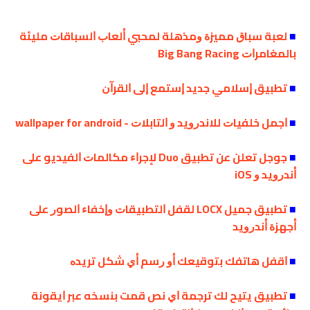
■
ﻟﻌﺒﺔ ﺳﺒﺎﻕ ﻣﻤﻴﺰﺓ ﻭﻣﺬﻫﻠﺔ ﻟﻤﺤﺒﻲ ﺃﻟﻌﺎﺏ ﺍﻟﺴﺒﺎﻗﺎﺕ ﻣﻠﻴﺌﺔ
ﺑﺎﻟﻤﻐﺎﻣﺮﺍﺕ Big Bang Racing
■
ﺗﻄﺒﻴﻖ ﺇﺳﻼﻣﻲ ﺟﺪﻳﺪ ﺇﺳﺘﻤﻊ ﺇﻟﻰ ﺍﻟﻘﺮﺁﻥ
■
ﺍﺟﻤﻞ ﺧﻠﻔﻴﺎﺕ ﻟﻼﻧﺪﺭﻭﻳﺪ ﻭ ﺍﻟﺘﺎﺑﻼﺕ - wallpaper for android
■
ﺟﻮﺟﻞ ﺗﻌﻠﻦ ﻋﻦ ﺗﻄﺒﻴﻖ Duo ﻹﺟﺮﺍﺀ ﻣﻜﺎﻟﻤﺎﺕ ﺍﻟﻔﻴﺪﻳﻮ ﻋﻠﻰ
ﺃﻧﺪﺭﻭﻳﺪ ﻭ iOS
■
ﺗﻄﺒﻴﻖ ﺟﻤﻴﻞ LOCX ﻟﻘﻔﻞ ﺍﻟﺘﻄﺒﻴﻘﺎﺕ ﻭﺇﺧﻔﺎﺀ ﺍﻟﺼﻮﺭ ﻋﻠﻰ
ﺃﺟﻬﺰﺓ ﺃﻧﺪﺭﻭﻳﺪ
■
ﺍﻗﻔﻞ ﻫﺎﺗﻔﻚ ﺑﺘﻮﻗﻴﻌﻚ ﺃﻭ ﺭﺳﻢ ﺃﻱ ﺷﻜﻞ ﺗﺮﻳﺪﻩ
■
ﺗﻄﺒﻴﻖ ﻳﺘﻴﺢ ﻟﻚ ﺗﺮﺟﻤﺔ ﺍﻱ ﻧﺺ ﻗﻤﺖ ﺑﻨﺴﺨﻪ ﻋﺒﺮ ﺍﻳﻘﻮﻧﺔ