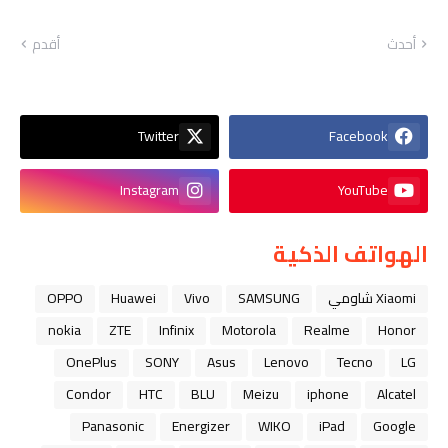
أحدث
أقدم
Twitter
Facebook
Instagram
YouTube
الهواتف الذكية
Xiaomi شاومي
SAMSUNG
Vivo
Huawei
OPPO
nokia
ZTE
Infinix
Motorola
Realme
Honor
OnePlus
SONY
Asus
Lenovo
Tecno
LG
Condor
HTC
BLU
Meizu
iphone
Alcatel
Panasonic
Energizer
WIKO
iPad
Google