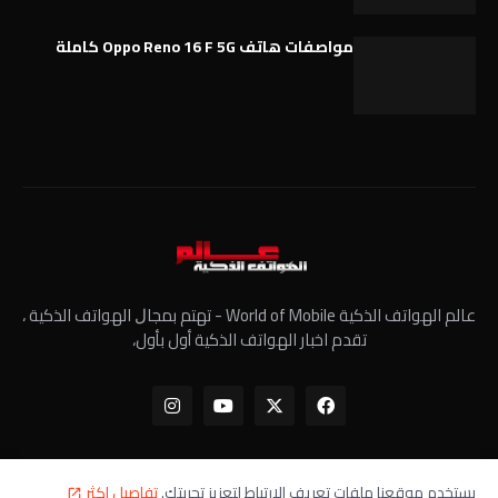
مواصفات هاتف Oppo Reno 16 F 5G كاملة
عالم الهواتف الذكية World of Mobile - ﺗﻬﺘﻢ ﺑﻤﺠﺎﻝ الهواتف الذكية ،
تقدم اخبار الهواتف الذكية أول بأول،
يستخدم موقعنا ملفات تعريف الارتباط لتعزيز تجربتك.
تفاصيل اكثر