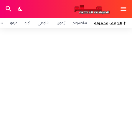
هواتف محمولة
سامسونج
آيفون
شاومي
أوبو
فيفو
هو