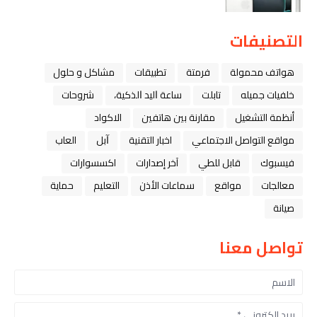
التصنيفات
هواتف محمولة
فرمتة
تطبيقات
مشاكل و حلول
خلفيات جميله
تابلت
ﺳﺎﻋﺔ ﺍﻟﻴﺪ ﺍﻟﺬﻛﻴﺔ،
شروحات
أنظمة التشغيل
مقارنة بين هاتفين
الاكواد
مواقع التواصل الاجتماعي
اخبار التقنية
ﺁﺑﻞ
العاب
فيسبوك
قابل للطي
آخر إصدارات
اكسسوارات
معالجات
مواقع
سماعات الأذن
التعليم
حماية
صيانة
تواصل معنا