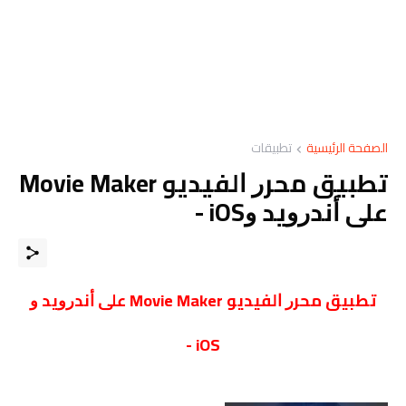
الصفحة الرئيسية
تطبيقات
ﺗﻄﺒﻴﻖ ﻣﺤﺮﺭ ﺍﻟﻔﻴﺪﻳﻮ Movie Maker
ﻋﻠﻰ ﺃﻧﺪﺭﻭﻳﺪ ﻭiOS -
ﺗﻄﺒﻴﻖ ﻣﺤﺮﺭ ﺍﻟﻔﻴﺪﻳﻮ Movie Maker ﻋﻠﻰ ﺃﻧﺪﺭﻭﻳﺪ ﻭ
iOS -