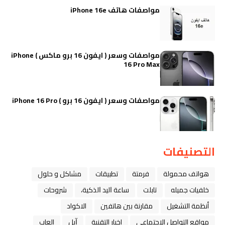
مواصفات هاتف iPhone 16e
مواصفات وسعر ( ايفون 16 برو ماكس ) iPhone
16 Pro Max
مواصفات وسعر ( ايفون 16 برو ) iPhone 16 Pro
التصنيفات
هواتف محمولة
فرمتة
تطبيقات
مشاكل و حلول
خلفيات جميله
تابلت
ﺳﺎﻋﺔ ﺍﻟﻴﺪ ﺍﻟﺬﻛﻴﺔ،
شروحات
أنظمة التشغيل
مقارنة بين هاتفين
الاكواد
مواقع التواصل الاجتماعي
اخبار التقنية
ﺁﺑﻞ
العاب