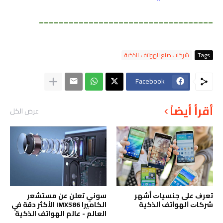
___________________________________
Tags
شركات صنع الهواتف الذكية
Facebook
أقرأ أيضاً
عرض الكل
ﺗﻌﺮﻑ ﻋﻠﻰ ﺟﻨﺴﻴﺎﺕ ﺃﺷﻬﺮ
سوني تعلن عن مستشعر
ﺷﺮﻛﺎﺕ ﺍﻟﻬﻮﺍﺗﻒ ﺍﻟﺬﻛﻴﺔ
الكاميرا IMX586 الأكثر دقة في
العالم - عالم الهواتف الذكية