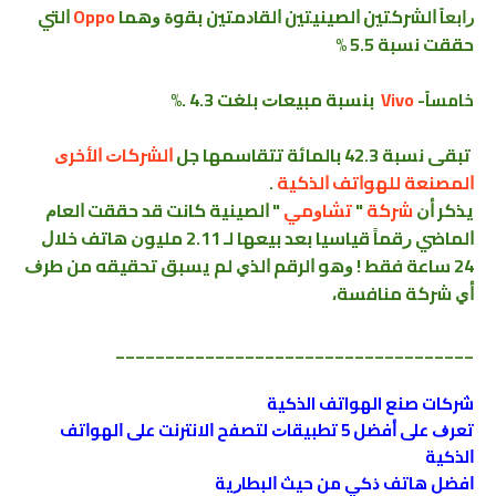
ﺍﻟﺸﺮﻛﺘﻴﻦ ﺍﻟﺼﻴﻨﻴﺘﻴﻦ ﺍﻟﻘﺎﺩﻣﺘﻴﻦ ﺑﻘﻮﺓ ﻭﻫﻤﺎ
Oppo
ﺍﻟﺘﻲ
ﺭﺍﺑﻌﺎً
ﺣﻘﻘﺖ ﻧﺴﺒﺔ 5.5 %
Vivo
ﺑﻨﺴﺒﺔ ﻣﺒﻴﻌﺎﺕ ﺑﻠﻐﺖ 4.3 .%
ﺧﺎﻣﺴﺎً-
ﺗﺒﻘﻰ ﻧﺴﺒﺔ 42.3 ﺑﺎﻟﻤﺎﺋﺔ ﺗﺘﻘﺎﺳﻤﻬﺎ ﺟﻞ
ﺍﻟﺸﺮﻛﺎﺕ ﺍﻷﺧﺮﻯ
ﺍﻟﻤﺼﻨﻌﺔ ﻟﻠﻬﻮﺍﺗﻒ ﺍﻟﺬﻛﻴﺔ
.
ﻳﺬﻛﺮ ﺃﻥ
ﺷﺮﻛﺔ
"
ﺗﺸﺎﻭﻣﻲ
" ﺍﻟﺼﻴﻨﻴﺔ ﻛﺎﻧﺖ ﻗﺪ ﺣﻘﻘﺖ ﺍﻟﻌﺎﻡ
ﺍﻟﻤﺎﺿﻲ ﺭﻗﻤﺎً ﻗﻴﺎﺳﻴﺎ ﺑﻌﺪ ﺑﻴﻌﻬﺎ ﻟـ 2.11 ﻣﻠﻴﻮﻥ ﻫﺎﺗﻒ ﺧﻼﻝ
24 ﺳﺎﻋﺔ ﻓﻘﻂ ! ﻭﻫﻮ ﺍﻟﺮﻗﻢ ﺍﻟﺬﻱ ﻟﻢ ﻳﺴﺒﻖ ﺗﺤﻘﻴﻘﻪ ﻣﻦ ﻃﺮﻑ
ﺃﻱ ﺷﺮﻛﺔ ﻣﻨﺎﻓﺴﺔ،
____________________________________
شركات صنع الهواتف الذكية
ﺗﻌﺮﻑ ﻋﻠﻰ ﺃﻓﻀﻞ 5 ﺗﻄﺒﻴﻘﺎﺕ ﻟﺘﺼﻔﺢ ﺍﻻﻧﺘﺮﻧﺖ ﻋﻠﻰ ﺍﻟﻬﻮﺍﺗﻒ
ﺍﻟﺬﻛﻴﺔ
ﺍﻓﻀﻞ ﻫﺎﺗﻒ ﺫﻛﻲ ﻣﻦ ﺣﻴﺚ ﺍﻟﺒﻄﺎﺭﻳﺔ