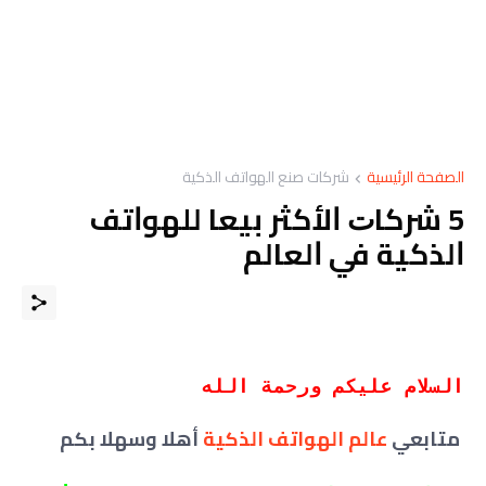
الصفحة الرئيسية
شركات صنع الهواتف الذكية
5 ﺷﺮﻛﺎﺕ ﺍﻷﻛﺜﺮ ﺑﻴﻌﺎ ﻟﻠﻬﻮﺍﺗﻒ
ﺍﻟﺬﻛﻴﺔ ﻓﻲ ﺍﻟﻌﺎﻟﻢ
السلام عليكم ورحمة الله
متابعي
عالم الهواتف الذكية
أهلا وسهلا بكم