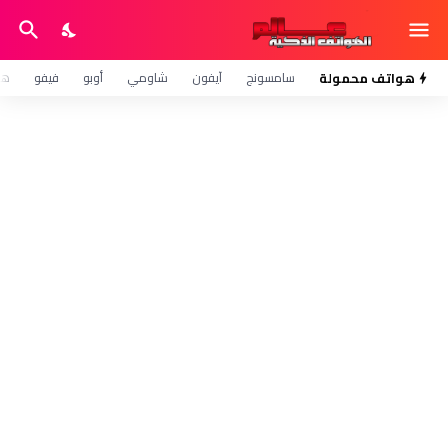
هواتف محمولة
سامسونج
آيفون
شاومي
أوبو
فيفو
هو