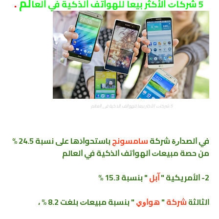
ﻟﻢ
.
5 ﺷﺮﻛﺎﺕ ﺍﻷﻛﺜﺮ ﺑﻴﻌﺎ ﻟﻠﻬﻮﺍﺗﻒ ﺍﻟﺬﻛﻴﺔ ﻓﻲ ﺍﻟﻌﺎ
5 ﺷﺮﻛﺎﺕ ﺍﻷﻛﺜﺮ ﺑﻴﻌﺎ ﻟﻠﻬﻮﺍﺗﻒ ﺍﻟﺬﻛﻴﺔ ﻓﻲ ﺍﻟﻌﺎﻟﻢ
ﻓﻲ ﺍﻟﺼﺪﺍﺭﺓ ﺷﺮﻛﺔ
ﺳﺎﻣﺴﻮﻧﺞ
ﺑﺎﺳﺘﺤﻮﺍﺫﻫﺎ ﻋﻠﻰ ﻧﺴﺒﺔ 24.5 %
ﻣﻦ ﺣﺼﺔ ﻣﺒﻴﻌﺎﺕ ﺍﻟﻬﻮﺍﺗﻒ ﺍﻟﺬﻛﻴﺔ ﻓﻲ ﺍﻟﻌﺎﻟﻢ
2- ﺍﻷﻣﺮﻳﻜﻴﺔ "
ﺁﺑﻞ
" ﺑﻨﺴﺒﺔ 15.3 %
ﺷﺮﻛﺔ
"
ﻫﻮﺍﻭﻱ
" ﺑﻨﺴﺒﺔ ﻣﺒﻴﻌﺎﺕ ﺑﻠﻐﺖ 8.2 % ،
ﺍﻟﺜﺎﻟﺜﺔ