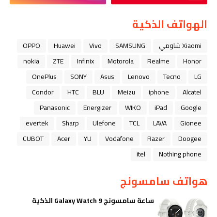
الهواتف الذكية
Xiaomi شاومي
SAMSUNG
Vivo
Huawei
OPPO
nokia
ZTE
Infinix
Motorola
Realme
Honor
OnePlus
SONY
Asus
Lenovo
Tecno
LG
Condor
HTC
BLU
Meizu
iphone
Alcatel
Panasonic
Energizer
WIKO
iPad
Google
evertek
Sharp
Ulefone
TCL
LAVA
Gionee
CUBOT
Acer
YU
Vodafone
Razer
Doogee
itel
Nothing phone
هواتف سامسونج
ساعة سامسونج Galaxy Watch 9 الذكية