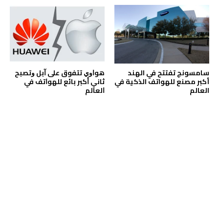
سامسونج تفتتح في الهند
ﻫﻮﺍﻭﻱ تتفوق على ﺁﺑﻞ ﻭﺗﺼﺒﺢ
أكبر مصنع للهواتف الذكية في
ﺛﺎﻧﻲ ﺃﻛﺒﺮ ﺑﺎﺋﻊ ﻟﻠﻬﻮﺍﺗﻒ ﻓﻲ
العالم
ﺍﻟﻌﺎﻟﻢ