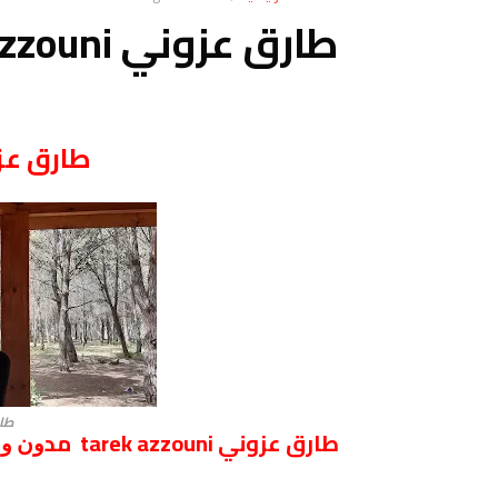
طارق عزوني tarek azzouni ﻣﺪﻭﻥ ﻭﻣﺤﺮّﺭ ﺗﻘﻨﻲ
طارق عزوني ouni
طارق 
طارق عزوني tarek azzouni ﻣﺪﻭﻥ ﻭﻣﺤﺮّﺭ ﺗﻘﻨﻲ