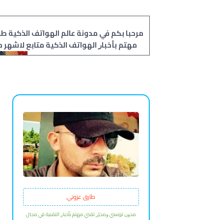
مرحبا بكم في مدونة عالم الهواتف الذكية ط
ﻣﻬﺘﻢ ﺑﺄﺧﺒﺎﺭ الهواتف الذكية ﻣﺘﺎﺑﻊ ﻻﺷﻬﺮ 
مواقع مختصة في هذا مجال
طارق عزوني
ﻣﺪﻭﻥ تونسي ﻭﻣﺤﺮّﺭ ﺗﻘﻨﻲ ﻣﻬﺘﻢ ﺑﺄﺧﺒﺎﺭ ﺍﻟﺘﻘﻨﻴﺔ في مجال