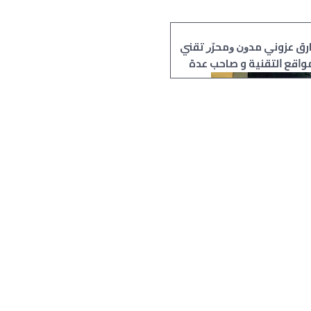
ارق عزوني ﻣﺪﻭﻥ ﻭﻣﺤﺮّﺭ ﺗﻘﻨﻲ
ﻣﻮﺍﻗﻊ ﺍﻟﺘﻘﻨﻴﺔ و صاحب عدة