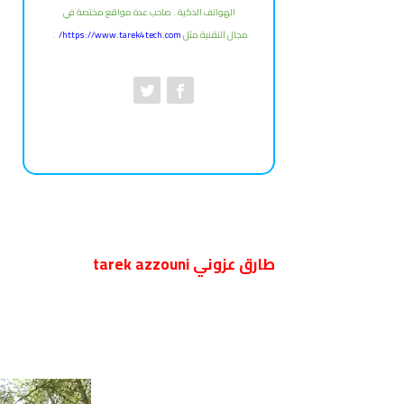
الهواتف الذكية . صاحب عدة مواقع مختصة في
مجال
ﺍﻟﺘﻘﻨﻴﺔ مثل
https://www.tarek4tech.com/
.
طارق عزوني tarek azzouni