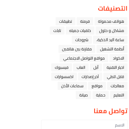
التصنيفات
هواتف محمولة
فرمتة
تطبيقات
مشاكل و حلول
خلفيات جميله
تابلت
ﺳﺎﻋﺔ ﺍﻟﻴﺪ ﺍﻟﺬﻛﻴﺔ،
شروحات
أنظمة التشغيل
مقارنة بين هاتفين
الاكواد
مواقع التواصل الاجتماعي
اخبار التقنية
ﺁﺑﻞ
العاب
فيسبوك
قابل للطي
آخر إصدارات
اكسسوارات
معالجات
مواقع
سماعات الأذن
التعليم
حماية
صيانة
تواصل معنا