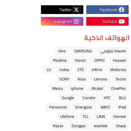
Twitter
Facebook
Instagram
YouTube
الهواتف الذكية
Xiaomi شاومي
SAMSUNG
Vivo
Realme
Honor
OPPO
Huawei
LG
nokia
ZTE
Infinix
Motorola
SONY
Asus
Lenovo
Tecno
Meizu
iphone
Alcatel
OnePlus
Google
Condor
HTC
BLU
Panasonic
Energizer
WIKO
iPad
Ulefone
TCL
LAVA
Gionee
Razer
Doogee
evertek
Sharp