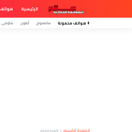
الرئيسية
هواتف 
هواتف محمولة
سامسونج
آيفون
شاومي
الصفحة الرئيسية
gsminsark