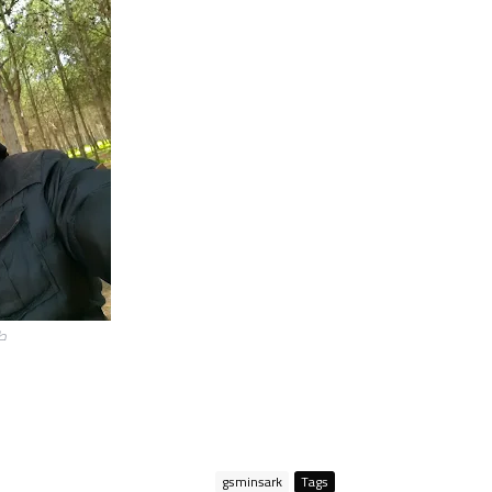
طار
gsminsark
Tags